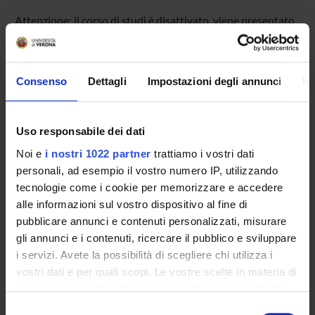
Attenzione: il corso di studi è disattivato, viene presentato
di seguito l'ultimo piano didattico approvato
Documenti
Consenso
Dettagli
Impostazioni degli annunci
In
Documenti
1. scheda didattica
(pdf, it, 139 KB, 27/09/13)
Uso responsabile dei dati
Noi e
i nostri 1022 partner
trattiamo i vostri dati
personali, ad esempio il vostro numero IP, utilizzando
tecnologie come i cookie per memorizzare e accedere
alle informazioni sul vostro dispositivo al fine di
Presentazione
pubblicare annunci e contenuti personalizzati, misurare
gli annunci e i contenuti, ricercare il pubblico e sviluppare
Come iscriversi e Requisiti di ammissione
i servizi. Avete la possibilità di scegliere chi utilizza i
Piani didattici
vostri dati e per quali scopi. Le vostre scelte in materia di
Insegnamenti
privacy sono applicabili solo su questa proprietà digitale
Bacheca avvisi
in cui avete effettuato le vostre scelte. È possibile
Selezione
Organi collegiali e di governo