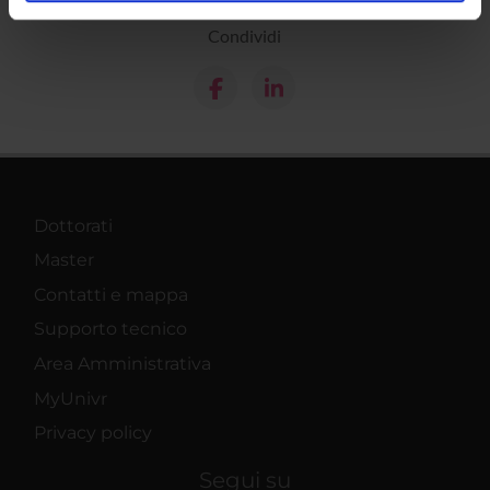
analizzare il nostro traffico. Condividiamo inoltre
informazioni sul modo in cui utilizzi il nostro sito con i
Condividi
nostri partner che si occupano di analisi dei dati web,
pubblicità e social media, i quali potrebbero combinarle
con altre informazioni che hai fornito loro o che hanno
raccolto dal tuo utilizzo dei loro servizi.
Dottorati
Master
Contatti e mappa
Supporto tecnico
Area Amministrativa
MyUnivr
Privacy policy
Segui su