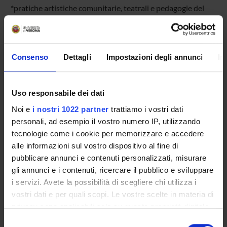
*pratiche artistiche comunitarie, teatrali e pedagogie del
movimento
CURA ed ECOLOGIA
Consenso
Dettagli
Impostazioni degli annunci
In
*forme relazionali comunitarie come modelli di cura
*immaginari sociali nella relazione di cura
*culture del riciclo
Uso responsabile dei dati
*pratiche di agroecologia
Noi e
i nostri 1022 partner
trattiamo i vostri dati
*dimensione spirituale e contesti di cura
personali, ad esempio il vostro numero IP, utilizzando
tecnologie come i cookie per memorizzare e accedere
GEOPOLITICA
alle informazioni sul vostro dispositivo al fine di
pubblicare annunci e contenuti personalizzati, misurare
*culture dei territori
gli annunci e i contenuti, ricercare il pubblico e sviluppare
*narrazioni tossiche e culture visuali
i servizi. Avete la possibilità di scegliere chi utilizza i
*nazionalismi, frontiere e migrazioni forzate
vostri dati e per quali scopi. Le vostre scelte in materia di
*politiche neoliberali e mercati economici
privacy sono applicabili solo su questa proprietà digitale
in cui avete effettuato le vostre scelte. È possibile
Selezione
ISTITUZIONI