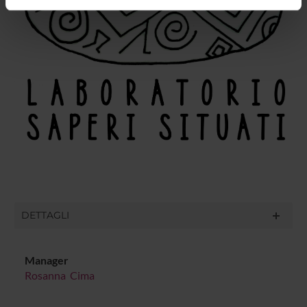
informazioni sul modo in cui utilizzi il nostro sito con i
nostri partner che si occupano di analisi dei dati web,
pubblicità e social media, i quali potrebbero combinarle
con altre informazioni che hai fornito loro o che hanno
raccolto dal tuo utilizzo dei loro servizi.
DETTAGLI
Manager
Rosanna Cima