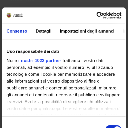
Luciano Pasqualotto
Consenso
Dettagli
Impostazioni degli annunci
In
RECORDS AND DOCUMENTS
Uso responsabile dei dati
Noi e
i nostri 1022 partner
trattiamo i vostri dati
ORGANISATION
personali, ad esempio il vostro numero IP, utilizzando
tecnologie come i cookie per memorizzare e accedere
GOVERNANCE
alle informazioni sul vostro dispositivo al fine di
pubblicare annunci e contenuti personalizzati, misurare
COMMITTEES
gli annunci e i contenuti, ricercare il pubblico e sviluppare
DEPARTMENT ADMINISTRATION OFFICES
i servizi. Avete la possibilità di scegliere chi utilizza i
vostri dati e per quali scopi. Le vostre scelte in materia di
STUDENT ADMINISTRATION OFFICES
privacy sono applicabili solo su questa proprietà digitale
in cui avete effettuato le vostre scelte. È possibile
Selezione