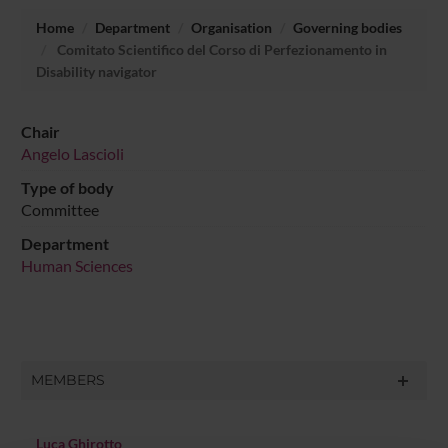
Home
Department
Organisation
Governing bodies
Comitato Scientifico del Corso di Perfezionamento in
Disability navigator
Chair
Angelo Lascioli
Type of body
Committee
Department
Human Sciences
MEMBERS
Luca Ghirotto