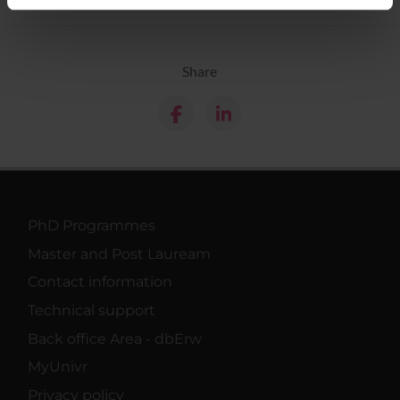
informazioni sul modo in cui utilizzi il nostro sito con i
nostri partner che si occupano di analisi dei dati web,
pubblicità e social media, i quali potrebbero combinarle
Share
con altre informazioni che hai fornito loro o che hanno
raccolto dal tuo utilizzo dei loro servizi.
PhD Programmes
Master and Post Lauream
Contact information
Technical support
Back office Area - dbErw
MyUnivr
Privacy policy