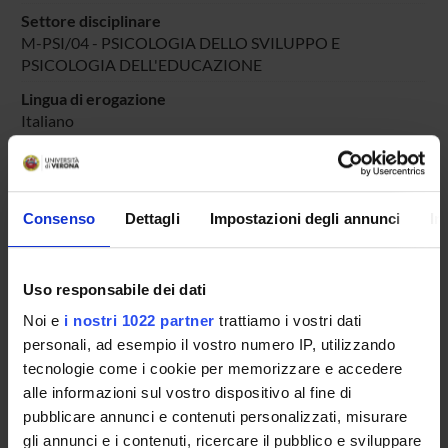
Settore disciplinare
M-PSI/04 - PSICOLOGIA DELLO SVILUPPO E
PSICOLOGIA DELL'EDUCAZIONE
Lingua di erogazione
Italiano
Periodo
DIDATTICA SOSTEGNO
dal 25-ott-2025 al 30-giu-2025.
Consenso
Dettagli
Impostazioni degli annunci
In
Avvisi relativi al corso
Seminari relativi al corso
Uso responsabile dei dati
ORARIO LEZIONI
Noi e
i nostri 1022 partner
trattiamo i vostri dati
personali, ad esempio il vostro numero IP, utilizzando
Vai all'orario delle lezioni
tecnologie come i cookie per memorizzare e accedere
alle informazioni sul vostro dispositivo al fine di
pubblicare annunci e contenuti personalizzati, misurare
gli annunci e i contenuti, ricercare il pubblico e sviluppare