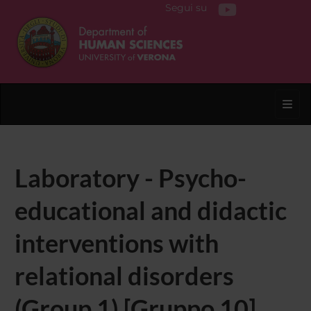
Segui su
Toggl
Laboratory - Psycho-
educational and didactic
interventions with
relational disorders
(Group 1) [Gruppo 10]