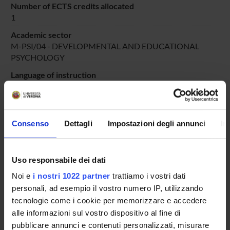
Number of ECTS credits allocated
1
Academic sector
M-PSI/04 - DEVELOPMENTAL AND EDUCATIONAL
PSYCHOLOGY
Language of instruction
Italian
Period
DIDATTICA SOSTEGNO
dal Oct 25, 2025 al Jun 30, 2025.
Consenso
Dettagli
Impostazioni degli annunci
In
Course news
Seminars related to the course
Uso responsabile dei dati
Noi e
i nostri 1022 partner
trattiamo i vostri dati
LESSON TIMETABLE
personali, ad esempio il vostro numero IP, utilizzando
tecnologie come i cookie per memorizzare e accedere
Go to lesson schedule
alle informazioni sul vostro dispositivo al fine di
pubblicare annunci e contenuti personalizzati, misurare