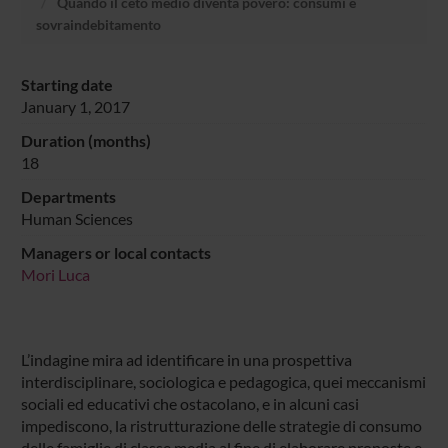
Quando il ceto medio diventa povero: consumi e
sovraindebitamento
Starting date
January 1, 2017
Duration (months)
18
Departments
Human Sciences
Managers or local contacts
Mori Luca
L’indagine mira ad identificare in una prospettiva
interdisciplinare, sociologica e pedagogica, quei meccanismi
sociali ed educativi che ostacolano, e in alcuni casi
impediscono, la ristrutturazione delle strategie di consumo
delle famiglie di classe media al fine di elaborare proposte e