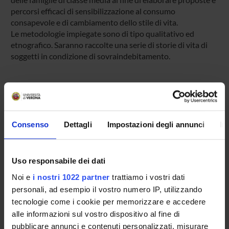
percorsi efficaci di sensibilizzazione al consumo
consapevole e di cambiamento dello stile di vita.
Le metodologie impiegate sono di tipo qualitativo ed
etnografico. Saranno raccolte una serie di storie di vita di
soggetti in condizione di sovraindebitamento.
PROJECT PARTICIPANTS
Antonietta De Vita
Consenso
Dettagli
Impostazioni degli annunci
In
Associate Professor
Luca Mori
Uso responsabile dei dati
Associate Professor
Noi e
i nostri 1022 partner
trattiamo i vostri dati
personali, ad esempio il vostro numero IP, utilizzando
tecnologie come i cookie per memorizzare e accedere
RESEARCH AREAS INVOLVED IN THE PROJECT
alle informazioni sul vostro dispositivo al fine di
Società inclusive e pratiche di cittadinanza
pubblicare annunci e contenuti personalizzati, misurare