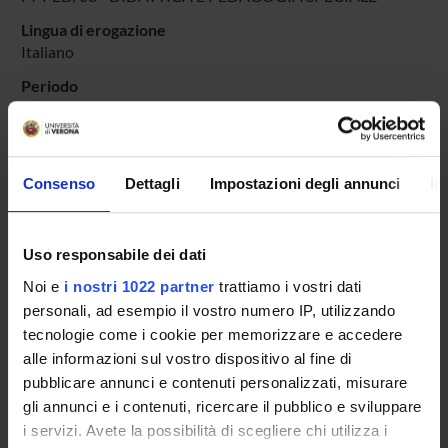
Lingua di erogazione
Italiano
Periodo
DIDATTICA SOSTEGNO
dal 25-ott-2025 al 30-giu-2025.
Avvisi relativi al corso
Consenso
Dettagli
Impostazioni degli annunci
In
Seminari relativi al corso
ORARIO LEZIONI
Uso responsabile dei dati
Vai all'orario delle lezioni
Noi e
i nostri 1022 partner
trattiamo i vostri dati
personali, ad esempio il vostro numero IP, utilizzando
tecnologie come i cookie per memorizzare e accedere
alle informazioni sul vostro dispositivo al fine di
pubblicare annunci e contenuti personalizzati, misurare
Presentazione
gli annunci e i contenuti, ricercare il pubblico e sviluppare
Come iscriversi
i servizi. Avete la possibilità di scegliere chi utilizza i
Insegnamenti