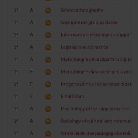
1°
A
School ethnography
1°
A
Gestione del gruppo classe
1°
A
Informatica e tecnologia a supporto d
1°
A
Legislazione scolastica
1°
A
Metodologie della didattica digitale
1°
F
Metodologie didattiche per la probabili
1°
F
Progettazione di esperienze didattich
1°
F
Final Exam
1°
A
Psychology of learning processes
1°
A
Sociology of cultural and communica
1°
A
Storia delle idee pedagogiche sulla s