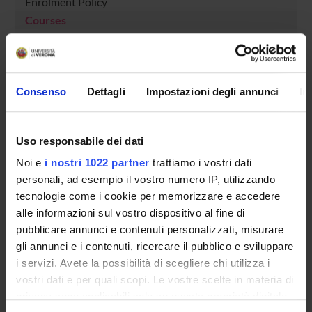
Enrolment Policy
Courses
Academic Calendar
Lesson timetable
Degree Programme
Consenso
Dettagli
Impostazioni degli annunci
In
Exam calendar
Notices
Thesis and internship proposals
Uso responsabile dei dati
Governing bodies
Noi e
i nostri 1022 partner
trattiamo i vostri dati
Faculty staff
personali, ad esempio il vostro numero IP, utilizzando
tecnologie come i cookie per memorizzare e accedere
STUDYING
alle informazioni sul vostro dispositivo al fine di
pubblicare annunci e contenuti personalizzati, misurare
COURSES
gli annunci e i contenuti, ricercare il pubblico e sviluppare
i servizi. Avete la possibilità di scegliere chi utilizza i
PHD PROGRAMMES AND POSTGRADUATE
vostri dati e per quali scopi. Le vostre scelte in materia di
TRAINING
privacy sono applicabili solo su questa proprietà digitale