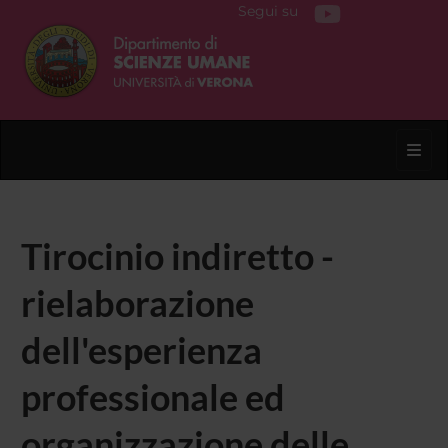
Segui su
Toggl
Tirocinio indiretto -
rielaborazione
dell'esperienza
professionale ed
organizzazione delle