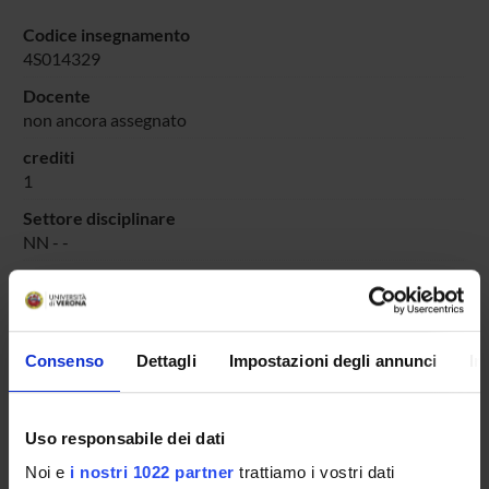
Codice insegnamento
4S014329
Docente
non ancora assegnato
crediti
1
Settore disciplinare
NN - -
Lingua di erogazione
Italiano
Periodo
Consenso
Dettagli
Impostazioni degli annunci
In
DIDATTICA SOSTEGNO
dal 25-ott-2025 al 30-giu-2025.
Avvisi relativi al corso
Uso responsabile dei dati
Seminari relativi al corso
Noi e
i nostri 1022 partner
trattiamo i vostri dati