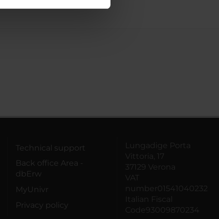
ostri partner che si occupano
azioni che hai fornito loro o
Lungadige Porta
Technical support
Vittoria, 17
Back office Area -
37129 Verona
dbErw
VAT
number01541040232
MyUnivr
Italian Fiscal
Privacy policy
Code93009870234