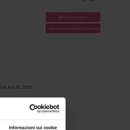
Course news
Seminars related to the course
 al Jun 30, 2025.
his link
Course organization
Informazioni sui cookie