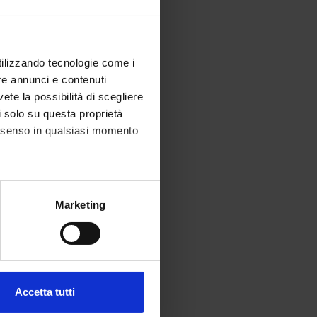
utilizzando tecnologie come i
re annunci e contenuti
vete la possibilità di scegliere
li solo su questa proprietà
consenso in qualsiasi momento
alche metro,
Marketing
e specifiche (impronte
ezione dettagli
. Puoi
Accetta tutti
l media e per analizzare il