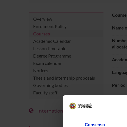
Course
Overview
Enrolment Policy
Name of
Courses
Number
Academic Calendar
allocat
Lesson timetable
Degree Programme
Academ
Exam calendar
Notices
Languag
Thesis and internship proposals
Period
Governing bodies
Faculty staff
To show
LESS
International Students
Go t
Consenso