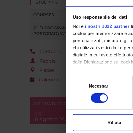
STUDYING
COURSES
Uso responsabile dei dati
Noi e
i nostri 1022 partner
t
PHD PROGRAMMES AND
POSTGRADUATE TRAINING
cookie per memorizzare e acce
personalizzati, misurare gli an
chi utilizza i vostri dati e pe
Contacts
digitale in cui avete effettua
People
dalla Dichiarazione sui cookie
Places
Con il tuo consenso, vorrem
Selezione
Calendar
raccogliere informazi
Necessari
del
Identificare il tuo di
consenso
digitali).
AGENDA DI OGGI
Approfondisci come vengono el
gio
modificare o ritirare il tuo 
6 agosto 2026
Rifiuta
Utilizziamo i cookie per perso