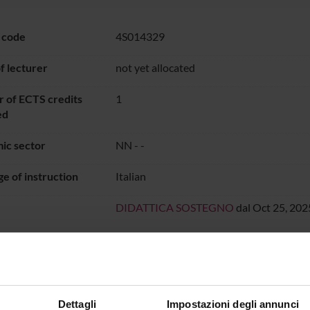
 code
4S014329
 lecturer
not yet allocated
 of ECTS credits
1
ed
ic sector
NN -
-
e of instruction
Italian
DIDATTICA SOSTEGNO
dal Oct 25, 2025
 the organization of the course that includes this module, follow t
ON TIMETABLE
o lesson schedule
Dettagli
Impostazioni degli annunci