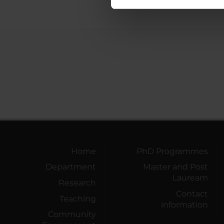
nostro traffico. Condividiamo 
di analisi dei dati web, pubbl
che hanno raccolto dal tuo uti
Home
PhD Programmes
Department
Master and Post
Lauream
Research
Contact
Teaching
information
Community