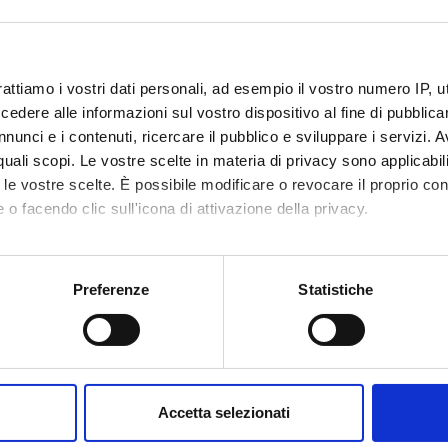
rattiamo i vostri dati personali, ad esempio il vostro numero IP, 
dere alle informazioni sul vostro dispositivo al fine di pubblica
nunci e i contenuti, ricercare il pubblico e sviluppare i servizi. A
r quali scopi. Le vostre scelte in materia di privacy sono applicabi
to le vostre scelte. È possibile modificare o revocare il proprio 
 o facendo clic sull'icona di attivazione della privacy.
mo anche:
oni sulla tua posizione geografica, con un'approssimazione di qu
Preferenze
Statistiche
spositivo, scansionandolo attivamente alla ricerca di caratteristich
aborati i tuoi dati personali e imposta le tue preferenze nella
s
consenso in qualsiasi momento dalla Dichiarazione sui cookie.
Accetta selezionati
nalizzare contenuti ed annunci, per fornire funzionalità dei socia