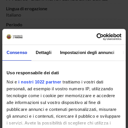
Lingua di erogazione
Italiano
Periodo
PERIODO
dal 6-dic-2021 al 31-lug-2022.
Avvisi relativi al corso
Consenso
Dettagli
Impostazioni degli annunci
In
Seminari relativi al corso
ORARIO LEZIONI
Uso responsabile dei dati
Vai all'orario delle lezioni
Noi e
i nostri 1022 partner
trattiamo i vostri dati
personali, ad esempio il vostro numero IP, utilizzando
tecnologie come i cookie per memorizzare e accedere
alle informazioni sul vostro dispositivo al fine di
pubblicare annunci e contenuti personalizzati, misurare
Presentazione
gli annunci e i contenuti, ricercare il pubblico e sviluppare
Come iscriversi
i servizi. Avete la possibilità di scegliere chi utilizza i
Insegnamenti