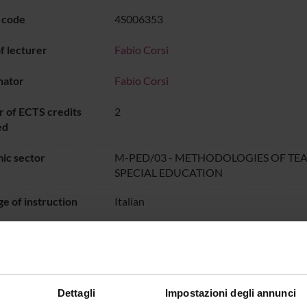
 code
4S006353
 lecturer
Fabio Corsi
nator
Fabio Corsi
 of ECTS credits
2
ed
ic sector
M-PED/03 - METHODOLOGIES OF TE
SPECIAL EDUCATION
e of instruction
Italian
PERIODO
dal Dec 6, 2021 al Jul 31, 2022
ON TIMETABLE
Dettagli
Impostazioni degli annunci