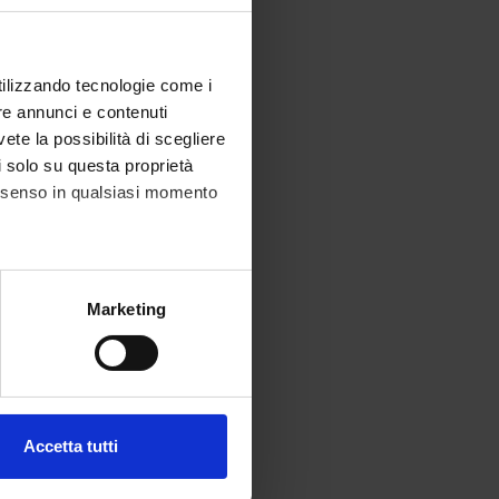
utilizzando tecnologie come i
re annunci e contenuti
vete la possibilità di scegliere
li solo su questa proprietà
consenso in qualsiasi momento
alche metro,
Marketing
e specifiche (impronte
ezione dettagli
. Puoi
Accetta tutti
l media e per analizzare il
ostri partner che si occupano