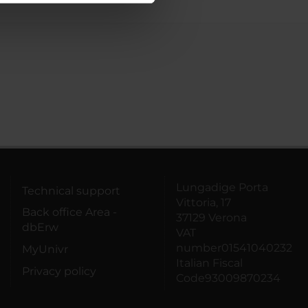
azioni che hai fornito loro o
Lungadige Porta
Technical support
Vittoria, 17
Back office Area -
37129 Verona
dbErw
VAT
number01541040232
MyUnivr
Italian Fiscal
Privacy policy
Code93009870234