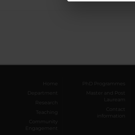
di analisi dei dati web, pubbl
che hanno raccolto dal tuo uti
Home
PhD Programmes
Department
Master and Post
Lauream
Research
Contact
Teaching
information
Community
Engagement