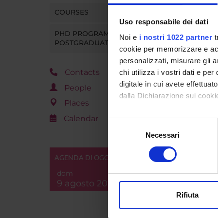
Go t
COURSES
Uso responsabile dei dati
PHD PROGRAMMES AND
Noi e
i nostri 1022 partner
t
POSTGRADUATE TRAINING
cookie per memorizzare e acce
personalizzati, misurare gli an
Contacts
chi utilizza i vostri dati e pe
digitale in cui avete effettua
People
dalla Dichiarazione sui cookie
Places
Calendar
Con il tuo consenso, vorrem
Selezione
raccogliere informazi
Necessari
del
Identificare il tuo di
consenso
digitali).
AGENDA DI OGGI
Approfondisci come vengono el
dom
modificare o ritirare il tuo 
9 agosto 2026
Rifiuta
Utilizziamo i cookie per perso
nostro traffico. Condividiamo 