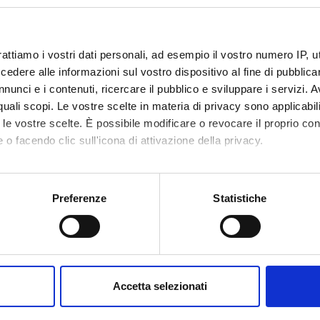
o lesson schedule
rattiamo i vostri dati personali, ad esempio il vostro numero IP, 
dere alle informazioni sul vostro dispositivo al fine di pubblica
nunci e i contenuti, ricercare il pubblico e sviluppare i servizi. A
r quali scopi. Le vostre scelte in materia di privacy sono applicabi
to le vostre scelte. È possibile modificare o revocare il proprio 
 o facendo clic sull'icona di attivazione della privacy.
mo anche:
oni sulla tua posizione geografica, con un'approssimazione di qu
Preferenze
Statistiche
spositivo, scansionandolo attivamente alla ricerca di caratteristich
aborati i tuoi dati personali e imposta le tue preferenze nella
s
consenso in qualsiasi momento dalla Dichiarazione sui cookie.
Accetta selezionati
nalizzare contenuti ed annunci, per fornire funzionalità dei socia
inoltre informazioni sul modo in cui utilizzi il nostro sito con i n