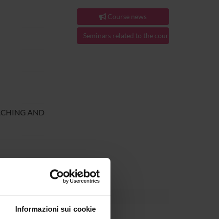
Course news
Seminars related to the course
ACHING AND
.
Informazioni sui cookie