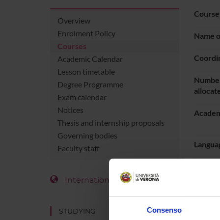
Course
Overview
Enrolment Policy
Name of
Courses
Coordi
Academic Calendar
Lesson timetable
Number
Degree Programme
allocat
Exam calendar
Notices
Academ
Thesis and internship proposals
Governing bodies
Languag
Faculty staff
Period
International Students
LESS
Consenso
STUDYING