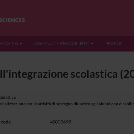
EACHING
COMMUNITY ENGAGEMENT
PEOPLE
all'integrazione scolastica 
 didattico
ializzazione per le attività di sostegno didattico agli alunni con disabil
 code
4S009698