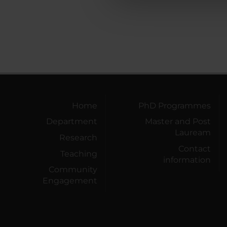
che hanno raccolto dal tuo uti
Home
PhD Programmes
Department
Master and Post
Lauream
Research
Contact
Teaching
information
Community
Engagement