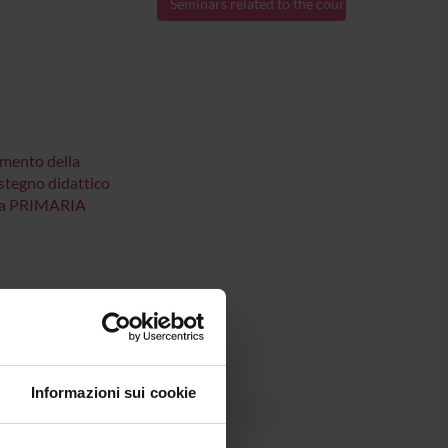
Seminars related to the course
imento della
ostegno didattico
uola PRIMARIA
 al Jun 30, 2025.
Informazioni sui cookie