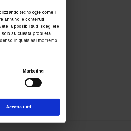
utilizzando tecnologie come i
re annunci e contenuti
vete la possibilità di scegliere
li solo su questa proprietà
consenso in qualsiasi momento
alche metro,
Marketing
e specifiche (impronte
ezione dettagli
. Puoi
Accetta tutti
l media e per analizzare il
ostri partner che si occupano
azioni che hai fornito loro o