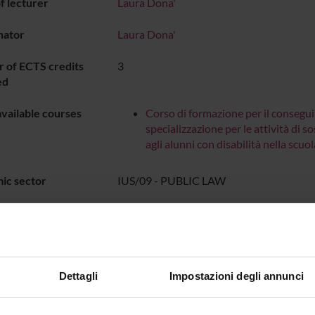
 lecturer
Laura Dona'
nator
Laura Dona'
 of ECTS credits
3
ed
vailable courses
Corso di formazione per il consegu
specializzazione per le attività di s
agli alunni con disabilità nella sc
ic sector
IUS/09 - PUBLIC LAW
e of instruction
Italian
DIDATTICA SOSTEGNO
dal Oct 25, 2025
Dettagli
Impostazioni degli annunci
ON TIMETABLE