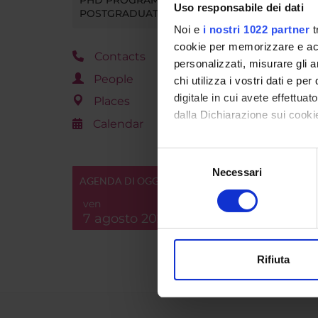
Go t
Uso responsabile dei dati
POSTGRADUATE TRAINING
Noi e
i nostri 1022 partner
t
cookie per memorizzare e acce
Contacts
personalizzati, misurare gli an
People
chi utilizza i vostri dati e pe
digitale in cui avete effettua
Places
dalla Dichiarazione sui cookie
Calendar
Con il tuo consenso, vorrem
Selezione
raccogliere informazi
Necessari
del
AGENDA DI OGGI
Identificare il tuo di
consenso
digitali).
ven
7 agosto 2026
Approfondisci come vengono el
modificare o ritirare il tuo 
Rifiuta
Utilizziamo i cookie per perso
nostro traffico. Condividiamo 
di analisi dei dati web, pubbl