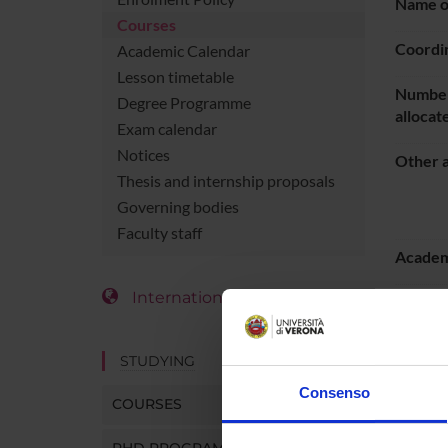
Name of
Courses
Coordi
Academic Calendar
Lesson timetable
Number
Degree Programme
allocat
Exam calendar
Notices
Other a
Thesis and internship proposals
Governing bodies
Faculty staff
Academ
International Students
Languag
Period
STUDYING
Consenso
COURSES
LESS
PHD PROGRAMMES AND