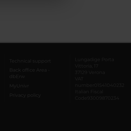
Lungadige Porta
Technical support
Vittoria, 17
Back office Area -
37129 Verona
dbErw
VAT
number01541040232
MyUnivr
Italian Fiscal
Privacy policy
Code93009870234