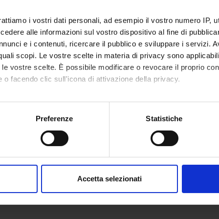
o lesson schedule
rattiamo i vostri dati personali, ad esempio il vostro numero IP, 
dere alle informazioni sul vostro dispositivo al fine di pubblica
nunci e i contenuti, ricercare il pubblico e sviluppare i servizi. A
r quali scopi. Le vostre scelte in materia di privacy sono applicabi
to le vostre scelte. È possibile modificare o revocare il proprio 
 o facendo clic sull'icona di attivazione della privacy.
mo anche:
oni sulla tua posizione geografica, con un'approssimazione di qu
Preferenze
Statistiche
spositivo, scansionandolo attivamente alla ricerca di caratteristich
aborati i tuoi dati personali e imposta le tue preferenze nella
s
consenso in qualsiasi momento dalla Dichiarazione sui cookie.
Accetta selezionati
nalizzare contenuti ed annunci, per fornire funzionalità dei socia
inoltre informazioni sul modo in cui utilizzi il nostro sito con i n
icità e social media, i quali potrebbero combinarle con altre inform