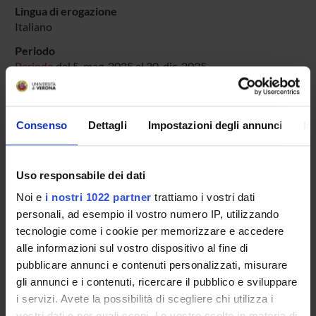
Lingua di erogazione
Italiano
Periodo
Periodo
dal 5-mag-2025 al 20-dic-2025.
Avvisi relativi al corso
Consenso
Dettagli
Impostazioni degli annunci
In
Seminari relativi al corso
ORARIO LEZIONI
Uso responsabile dei dati
Vai all'orario delle lezioni
Noi e
i nostri 1022 partner
trattiamo i vostri dati
personali, ad esempio il vostro numero IP, utilizzando
tecnologie come i cookie per memorizzare e accedere
alle informazioni sul vostro dispositivo al fine di
Presentazione
pubblicare annunci e contenuti personalizzati, misurare
Come iscriversi
gli annunci e i contenuti, ricercare il pubblico e sviluppare
Insegnamenti
i servizi. Avete la possibilità di scegliere chi utilizza i
vostri dati e per quali scopi. Le vostre scelte in materia di