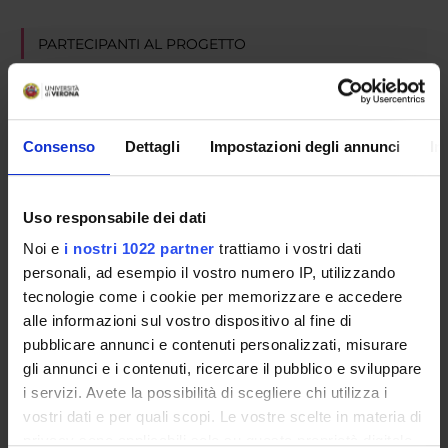
PARTECIPANTI AL PROGETTO
Valentina Moro
Professore ordinario
Consenso
Dettagli
Impostazioni degli annunci
In
AREE DI RICERCA COINVOLTE DAL PROGETTO
Uso responsabile dei dati
Formazione e organizzazioni
Psychology, Applied
Noi e
i nostri 1022 partner
trattiamo i vostri dati
personali, ad esempio il vostro numero IP, utilizzando
tecnologie come i cookie per memorizzare e accedere
alle informazioni sul vostro dispositivo al fine di
pubblicare annunci e contenuti personalizzati, misurare
ATTIVITÀ
gli annunci e i contenuti, ricercare il pubblico e sviluppare
i servizi. Avete la possibilità di scegliere chi utilizza i
AREE DI RICERCA
vostri dati e per quali scopi. Le vostre scelte in materia di
privacy sono applicabili solo su questa proprietà digitale
GRUPPI DI RICERCA