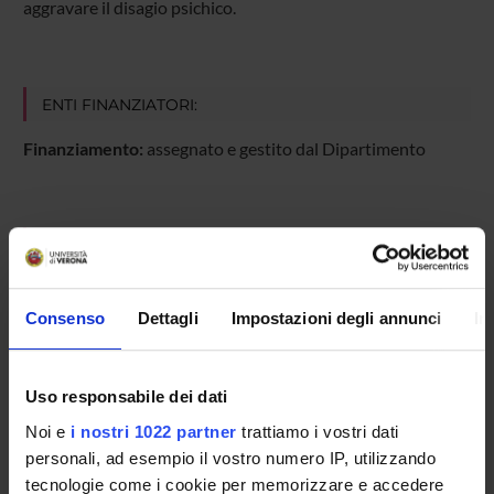
aggravare il disagio psichico.
ENTI FINANZIATORI:
Finanziamento:
assegnato e gestito dal Dipartimento
PARTECIPANTI AL PROGETTO
Margherita Brondino
Professore associato
Consenso
Dettagli
Impostazioni degli annunci
In
Margherita Pasini
Professore associato
Uso responsabile dei dati
Diego Scarpanti
Noi e
i nostri 1022 partner
trattiamo i vostri dati
personali, ad esempio il vostro numero IP, utilizzando
tecnologie come i cookie per memorizzare e accedere