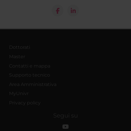
Dottorati
Master
Contatti e mappa
Supporto tecnico
Area Amministrativa
MyUnivr
Privacy policy
Segui su