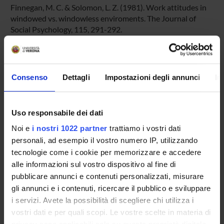
Finnegan, M. C. & Solomon, L. Z. (1981). Work attitudes in
windowed vs. windowless enviroments. The Journal of
Social Psychology, 115, 291-292.
Kaplan, R. (1993). The role of nature in the context of the
workplace. Landscape and Urban Planning, 26, 193-201.
Ulrich, R. S. (1984). View through a window may influence
Consenso
Dettagli
Impostazioni degli annunci
In
recovery from surgery. Science, 224, 420-421.
Kaplan, R., & Kaplan, S. (1989). The experience of nature: A
psychological perspective. New York: Cambridge
Uso responsabile dei dati
University Press.
Noi e
i nostri 1022 partner
trattiamo i vostri dati
personali, ad esempio il vostro numero IP, utilizzando
PARTECIPANTI AL PROGETTO
tecnologie come i cookie per memorizzare e accedere
alle informazioni sul vostro dispositivo al fine di
Margherita Brondino
pubblicare annunci e contenuti personalizzati, misurare
Professore associato
gli annunci e i contenuti, ricercare il pubblico e sviluppare
JACK NASAR
i servizi. Avete la possibilità di scegliere chi utilizza i
Visiting professors
vostri dati e per quali scopi. Le vostre scelte in materia di