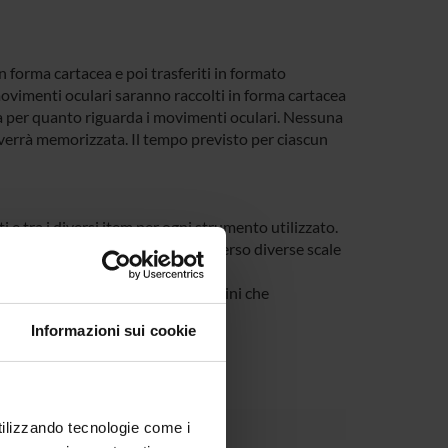
 in forma cartacea e poi trasferiti in formato
i movimenti oculari saranno raccolti in forma cartacea
a per quanto riguarda i movimenti oculari. Nessuna
 verrà memorizzata. Il tempo previsto per ciascun
ti e tra i diversi item per ogni strumento utilizzato.
azione tra punteggi ottenuti attraverso diverse scale
 le risposte date a gruppi di immagini che
Informazioni sui cookie
 e istruzione
utilizzando tecnologie come i