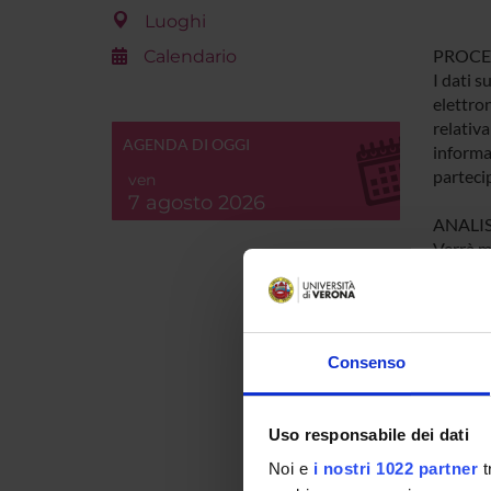
Luoghi
PROC
Calendario
I dati s
elettron
relativ
AGENDA DI OGGI
informa
parteci
ven
7 agosto 2026
ANALIS
Verrà mi
Usando l
di misur
Verrà in
differis
Consenso
La ricer
Uso responsabile dei dati
PART
Noi e
i nostri 1022 partner
t