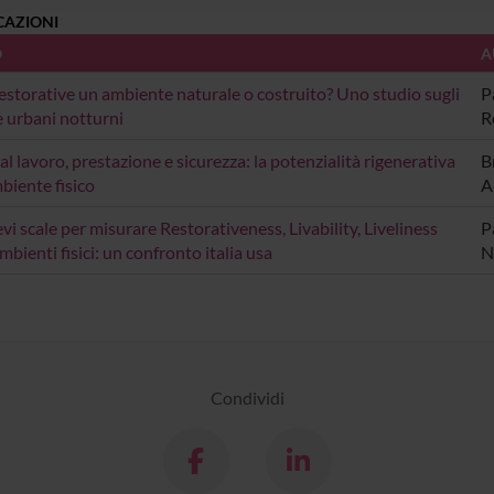
CAZIONI
O
A
restorative un ambiente naturale o costruito? Uno studio sugli
P
e urbani notturni
R
al lavoro, prestazione e sicurezza: la potenzialità rigenerativa
B
mbiente fisico
A
vi scale per misurare Restorativeness, Livability, Liveliness
Pa
mbienti fisici: un confronto italia usa
N
Condividi