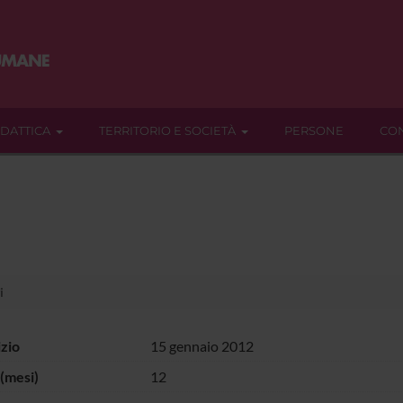
IDATTICA
TERRITORIO E SOCIETÀ
PERSONE
CON
i
izio
15 gennaio 2012
(mesi)
12