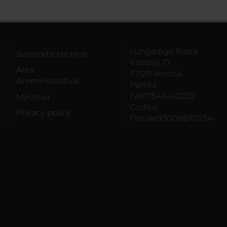
Lungadige Porta
Supporto tecnico
Vittoria, 17
Area
37129 Verona
Amministrativa
Partita
IVA01541040232
MyUnivr
Codice
Privacy policy
Fiscale93009870234