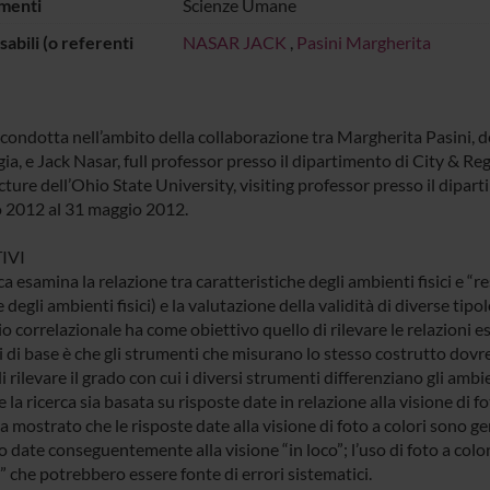
menti
Scienze Umane
abili (o referenti
NASAR JACK
,
Pasini Margherita
 condotta nell’ambito della collaborazione tra Margherita Pasini, d
gia, e Jack Nasar, full professor presso il dipartimento di City & 
ture dell’Ohio State University, visiting professor presso il dipart
 2012 al 31 maggio 2012.
IVI
ca esamina la relazione tra caratteristiche degli ambienti fisici e “
 degli ambienti fisici) e la valutazione della validità di diverse tip
o correlazionale ha come obiettivo quello di rilevare le relazioni es
i di base è che gli strumenti che misurano lo stesso costrutto dovre
i rilevare il grado con cui i diversi strumenti differenziano gli ambi
la ricerca sia basata su risposte date in relazione alla visione di fot
 mostrato che le risposte date alla visione di foto a colori sono gene
date conseguentemente alla visione “in loco”; l’uso di foto a colori 
” che potrebbero essere fonte di errori sistematici.