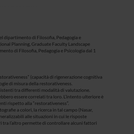
el dipartimento di Filosofia, Pedagogia e
Regional Planning, Graduate Faculty Landscape
imento di Filosofia, Pedagogia e Psicologia dal 1
restorativeness” (capacità di rigenerazione cognitiva
ologie di misura della restorativeness.
istenti tra differenti modalità di valutazione.
bbero essere correlati tra loro. L’intento ulteriore è
enti rispetto alla “restorativeness”.
ografie a colori, la ricerca in tal campo (Nasar,
ralizzabili alle situazioni in cui le risposte
tra l’altro permette di controllare alcuni fattori