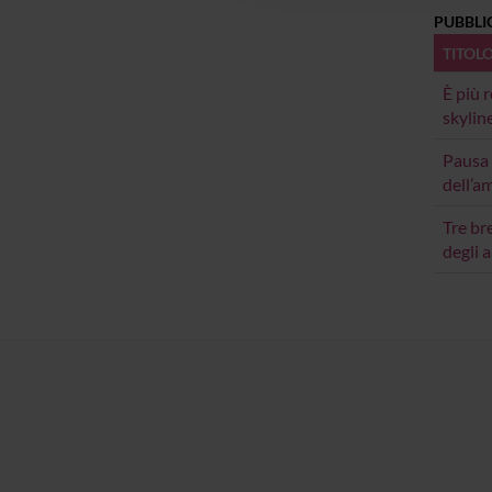
PUBBLI
TITOL
È più 
skylin
Pausa 
dell’a
Tre bre
degli a