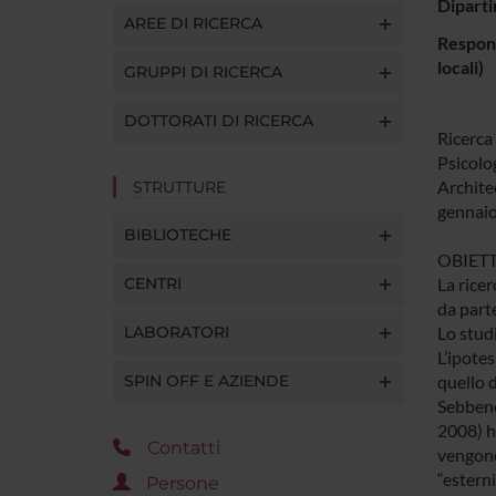
Diparti
AREE DI RICERCA
Respons
locali)
GRUPPI DI RICERCA
DOTTORATI DI RICERCA
Ricerca
Psicolo
Architec
STRUTTURE
gennaio
BIBLIOTECHE
OBIETT
CENTRI
La ricer
da parte
LABORATORI
Lo studi
L’ipotes
SPIN OFF E AZIENDE
quello d
Sebbene 
2008) ha
Contatti
vengono 
“esterni
Persone