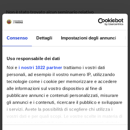
Non è stato trovato alcun seminario relativo
all'insegnamento Project Work.
Consenso
Dettagli
Impostazioni degli annunci
In
OFFERTA FORMATIVA
CORSI DI STUDIO
Uso responsabile dei dati
Noi e
i nostri 1022 partner
trattiamo i vostri dati
DOTTORATI, MASTER E FORMAZIONE SUPERIORE
personali, ad esempio il vostro numero IP, utilizzando
tecnologie come i cookie per memorizzare e accedere
Contatti
alle informazioni sul vostro dispositivo al fine di
Persone
pubblicare annunci e contenuti personalizzati, misurare
gli annunci e i contenuti, ricercare il pubblico e sviluppare
Luoghi
i servizi. Avete la possibilità di scegliere chi utilizza i
Calendario
vostri dati e per quali scopi. Le vostre scelte in materia di
privacy sono applicabili solo su questa proprietà digitale