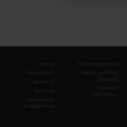
Home
PhD Programmes
Department
Master and Post
Lauream
Research
Contact
Teaching
information
Community
Engagement