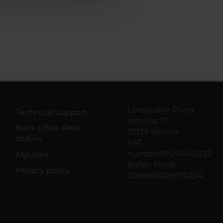
Lungadige Porta
Technical support
Vittoria, 17
Back office Area -
37129 Verona
dbErw
VAT
number01541040232
MyUnivr
Italian Fiscal
Privacy policy
Code93009870234