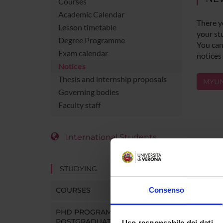
Courses
Academic Calendar
There y
Lesson timetable
your st
Degree Programme
You can 
Exam calendar
notices
Notices
Thesis and internship proposals
MYUN
Governing bodies
Faculty staff
International Students
STUDYING
COURSES
Consenso
PHD PROGRAMMES AND
POSTGRADUATE TRAINING
Uso responsabile dei dati