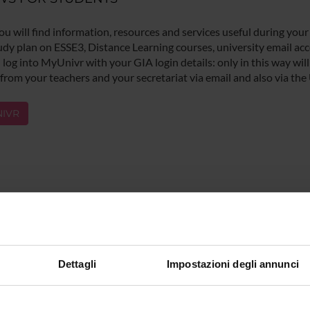
ou will find information, resources and services useful during your
udy plan on ESSE3, Distance Learning courses, university email acco
log into MyUnivr with your GIA login details: only in this way will 
 from your teachers and your secretariat via email and also via the
IVR
Dettagli
Impostazioni degli annunci