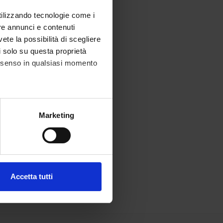
utilizzando tecnologie come i
re annunci e contenuti
vete la possibilità di scegliere
li solo su questa proprietà
consenso in qualsiasi momento
alche metro,
Marketing
e specifiche (impronte
ezione dettagli
. Puoi
Accetta tutti
l media e per analizzare il
ostri partner che si occupano
azioni che hai fornito loro o