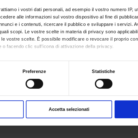
rattiamo i vostri dati personali, ad esempio il vostro numero IP, 
dere alle informazioni sul vostro dispositivo al fine di pubblica
nunci e i contenuti, ricercare il pubblico e sviluppare i servizi. A
r quali scopi. Le vostre scelte in materia di privacy sono applicabi
to le vostre scelte. È possibile modificare o revocare il proprio 
 o facendo clic sull'icona di attivazione della privacy.
mo anche:
oni sulla tua posizione geografica, con un'approssimazione di qu
Preferenze
Statistiche
spositivo, scansionandolo attivamente alla ricerca di caratteristich
aborati i tuoi dati personali e imposta le tue preferenze nella
s
consenso in qualsiasi momento dalla Dichiarazione sui cookie.
Accetta selezionati
nalizzare contenuti ed annunci, per fornire funzionalità dei socia
inoltre informazioni sul modo in cui utilizzi il nostro sito con i n
icità e social media, i quali potrebbero combinarle con altre inform
lizzo dei loro servizi.