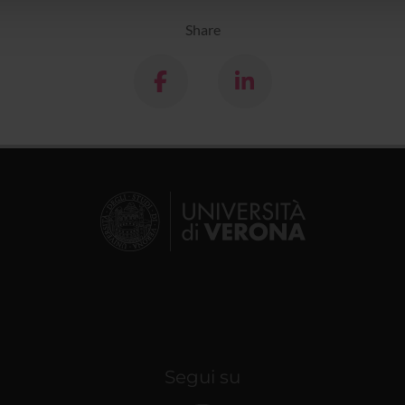
Share
Segui su