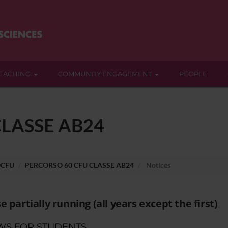
EACHING
COMMUNITY ENGAGEMENT
PEOPLE
CLASSE AB24
0CFU
PERCORSO 60 CFU CLASSE AB24
Notices
e partially running (all years except the first)
WS FOR STUDENTS