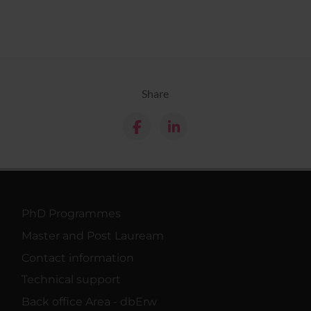
Share
PhD Programmes
Master and Post Lauream
Contact information
Technical support
Back office Area - dbErw