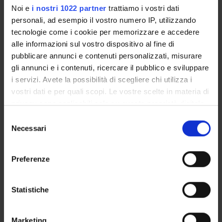
Noi e
i nostri 1022 partner
trattiamo i vostri dati
Domenico Secondulfo
personali, ad esempio il vostro numero IP, utilizzando
Teaching Assistant
tecnologie come i cookie per memorizzare e accedere
alle informazioni sul vostro dispositivo al fine di
Debora Viviani
Associate Professor
pubblicare annunci e contenuti personalizzati, misurare
gli annunci e i contenuti, ricercare il pubblico e sviluppare
i servizi. Avete la possibilità di scegliere chi utilizza i
vostri dati e per quali scopi. Le vostre scelte in materia di
RESEARCH AREAS INVOLVED IN THE PROJECT
privacy sono applicabili solo su questa proprietà digitale
Società inclusive e pratiche di cittadinanza
in cui avete effettuato le vostre scelte. È possibile
Selezione
SOCIOLOGY
modificare o revocare il proprio consenso in qualsiasi
Necessari
del
momento dalla Dichiarazione sui cookie o facendo clic
consenso
sull'icona di attivazione della privacy.
Preferenze
Con il tuo consenso, vorremmo anche:
ACTIVITIES
raccogliere informazioni sulla tua posizione
Statistiche
geografica, con un'approssimazione di qualche
RESEARCH AREAS
metro,
Marketing