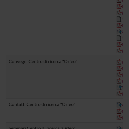
pdf
pdf
htm
pdf
doc
htm
pdf
pdf
Convegni Centro di ricerca "Orfeo"
pdf
pdf
pdf
pdf
doc
pdf
Contatti Centro di ricerca "Orfeo"
doc
pdf
pdf
Seminari Centro di ricerca "Orfeo"
doc