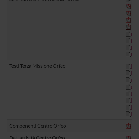
pdf
pdf
pdf
pdf
png
png
png
png
Testi Terza Missione Orfeo
jpe
jpe
jpe
jpe
jpe
jpe
jpe
jpe
Componenti Centro Orfeo
pdf
Dati attività Centro Orfeo
pdf