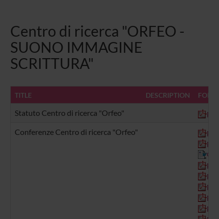
Centro di ricerca "ORFEO -
SUONO IMMAGINE
SCRITTURA"
TITLE
DESCRIPTION
FORMA
Statuto Centro di ricerca "Orfeo"
pdf
Conferenze Centro di ricerca "Orfeo"
pdf
pdf
doc
pdf
pdf
pdf
pdf
pdf
pdf