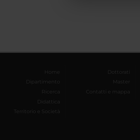
che hanno raccolto dal tuo uti
Home
Dottorati
Dipartimento
Master
Ricerca
Contatti e mappa
Didattica
Territorio e Società