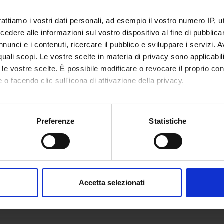
Motorio).
rattiamo i vostri dati personali, ad esempio il vostro numero IP, 
dere alle informazioni sul vostro dispositivo al fine di pubblica
nunci e i contenuti, ricercare il pubblico e sviluppare i servizi. A
r quali scopi. Le vostre scelte in materia di privacy sono applicabi
to le vostre scelte. È possibile modificare o revocare il proprio 
 o facendo clic sull'icona di attivazione della privacy.
mo anche:
oni sulla tua posizione geografica, con un'approssimazione di qu
Preferenze
Statistiche
spositivo, scansionandolo attivamente alla ricerca di caratteristich
aborati i tuoi dati personali e imposta le tue preferenze nella
s
consenso in qualsiasi momento dalla Dichiarazione sui cookie.
Accetta selezionati
nalizzare contenuti ed annunci, per fornire funzionalità dei socia
inoltre informazioni sul modo in cui utilizzi il nostro sito con i n
icità e social media, i quali potrebbero combinarle con altre inform