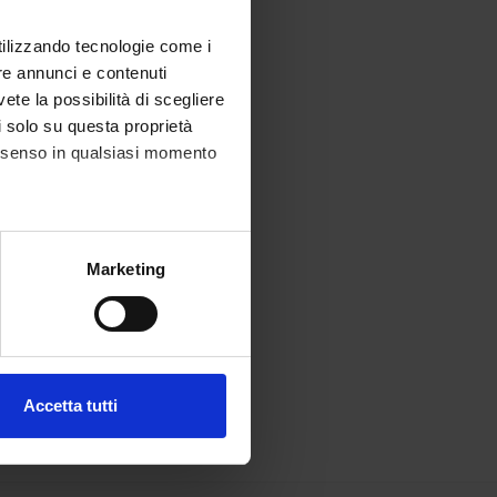
utilizzando tecnologie come i
re annunci e contenuti
vete la possibilità di scegliere
li solo su questa proprietà
consenso in qualsiasi momento
alche metro,
Marketing
e specifiche (impronte
ezione dettagli
. Puoi
Accetta tutti
l media e per analizzare il
ostri partner che si occupano
azioni che hai fornito loro o