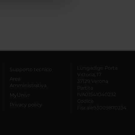
Lungadige Porta
Supporto tecnico
Vittoria, 17
Area
37129 Verona
Amministrativa
Partita
IVA01541040232
MyUnivr
Codice
Privacy policy
Fiscale93009870234