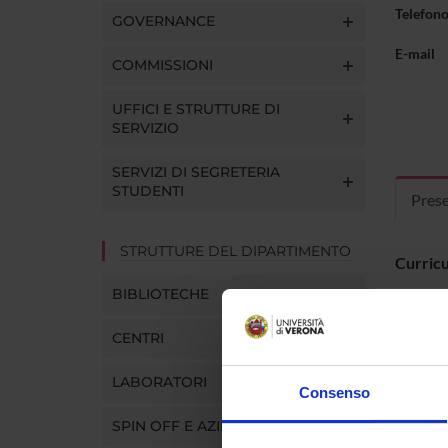
Telefon
GOVERNANCE
E-mail
COMMISSIONI
UFFICI E STRUTTURE DI
SERVIZIO
SERVIZI DI SEGRETERIA
STUDENTI
Pres
STRUTTURE DEL DIPARTIMENTO
Curric
BIBLIOTECHE
CENTRI
Dottorato
LABORATORI
Fisica; s
Consenso
riguardan
SPIN OFF E AZIENDE
un'esperi