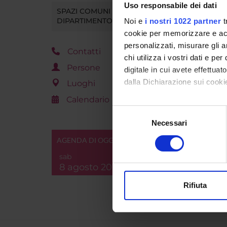
Uso responsabile dei dati
Nido Eco 
SPAZI COMUNI DEL
DIPARTIMENTO
Noi e
i nostri 1022 partner
t
cookie per memorizzare e acce
personalizzati, misurare gli an
Contatti
chi utilizza i vostri dati e pe
Persone
digitale in cui avete effettua
dalla Dichiarazione sui cookie
Luoghi
Calendario
Con il tuo consenso, vorrem
Selezione
raccogliere informazi
Necessari
del
Identificare il tuo di
consenso
AGENDA DI OGGI
digitali).
sab
Approfondisci come vengono el
8 agosto 2026
modificare o ritirare il tuo 
Rifiuta
Utilizziamo i cookie per perso
nostro traffico. Condividiamo 
di analisi dei dati web, pubbl