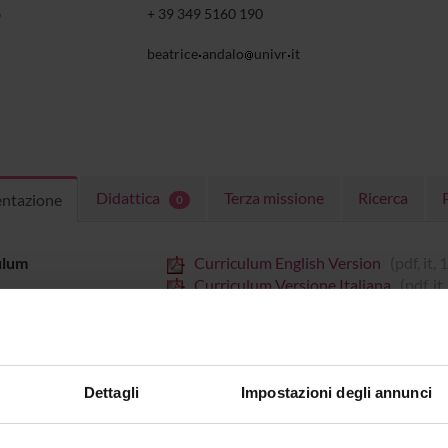
o
+ 39 349 5160 190
beatrice
andalo
univr
it
Didattica
Terza missione
Ricerca
entazione
0
ulum
Curriculum English Version
(pdf, it
Curriculum Versione Italiana
(pdf, i
 in Scienze Umane - Curriculum di Psicologia. Collabotarice dell'SLD-Lab. S
uccessivamente in Scienze della Formazione - Esperto nei Processi Formativi - e 
Dettagli
Impostazioni degli annunci
o la relazione tra sviluppo grosso-motorio e sviluppo linguistico in bambini in
enza pluriennale come pedagogista in asili nido con uno specifico progetto e