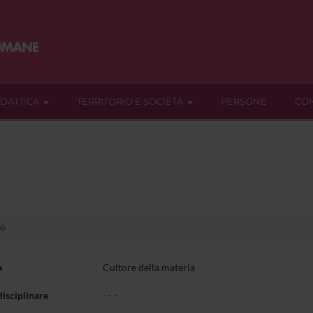
IDATTICA
TERRITORIO E SOCIETÀ
PERSONE
CON
lò
a
Cultore della materia
disciplinare
- - -