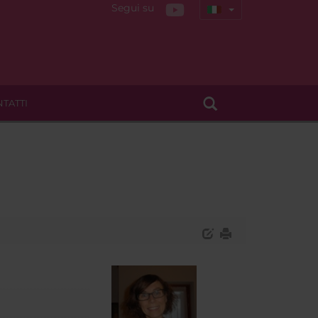
Segui su
TATTI