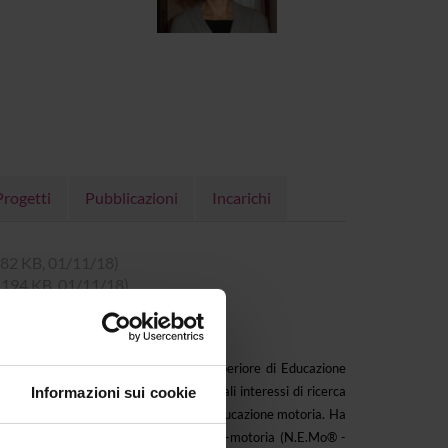
Progetti
Pubblicazioni
Incarichi
, 182 KB, 01/11/18)
t, 194 KB, 01/11/18)
i è dapprima Diplomata all'Istituto Superiore di Educazione
in Scienze Pedagogiche. I suoi principali interessi di ricerca
Informazioni sui cookie
 fascia 0-6 anni, e l'insegnamento dell'educazione motoria. Ha
ducativo basato sull'esperienza corporeo-motoria (N.E.Mo® -