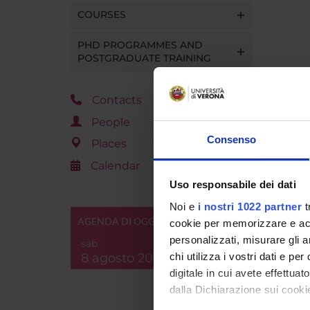
COURSES
PHD PROGRAMMES AND
POSTGRADUATE TRAINING
Contacts
People
Consenso
Places
Calendar
Uso responsabile dei dati
Noi e
i nostri 1022 partner
t
AGENDA DI OGGI
cookie per memorizzare e acce
personalizzati, misurare gli an
sab
8 agosto 2026
chi utilizza i vostri dati e pe
digitale in cui avete effettua
dalla Dichiarazione sui cookie