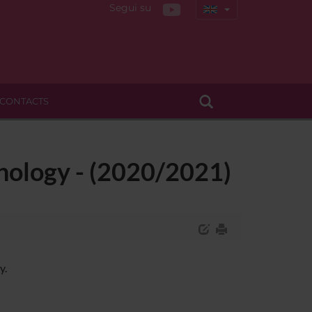
Segui su
CONTACTS
chology - (2020/2021)
y.