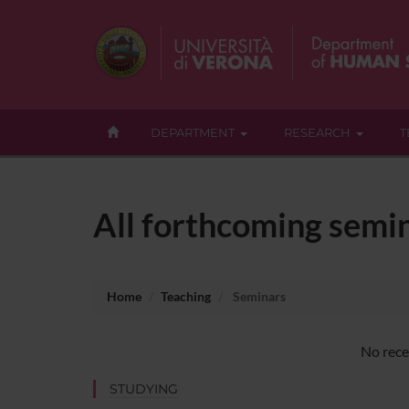
DEPARTMENT
RESEARCH
T
All forthcoming semin
Home
Teaching
Seminars
No rece
STUDYING