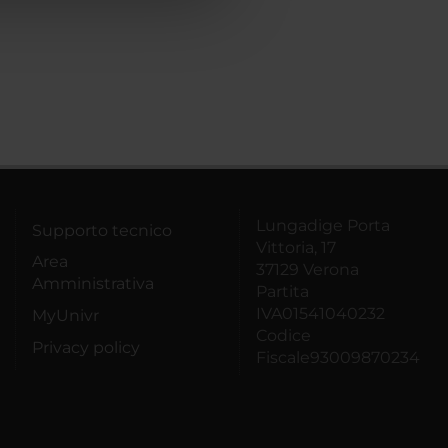
Lungadige Porta
Supporto tecnico
Vittoria, 17
Area
37129 Verona
Amministrativa
Partita
IVA01541040232
MyUnivr
Codice
Privacy policy
Fiscale93009870234