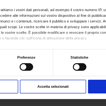
GATI
rattiamo i vostri dati personali, ad esempio il vostro numero IP, 
OGRAMMA
(pdf, it, 1389 KB, 23/10/24)
dere alle informazioni sul vostro dispositivo al fine di pubblica
nunci e i contenuti, ricercare il pubblico e sviluppare i servizi. A
r quali scopi. Le vostre scelte in materia di privacy sono applicabi
to le vostre scelte. È possibile modificare o revocare il proprio 
nte
Gianluca Solla
 o facendo clic sull'icona di attivazione della privacy.
imento
Scienze Umane
mo anche:
oni sulla tua posizione geografica, con un'approssimazione di qu
Preferenze
Statistiche
spositivo, scansionandolo attivamente alla ricerca di caratteristich
aborati i tuoi dati personali e imposta le tue preferenze nella
s
consenso in qualsiasi momento dalla Dichiarazione sui cookie.
Accetta selezionati
nalizzare contenuti ed annunci, per fornire funzionalità dei socia
inoltre informazioni sul modo in cui utilizzi il nostro sito con i n
icità e social media, i quali potrebbero combinarle con altre inform