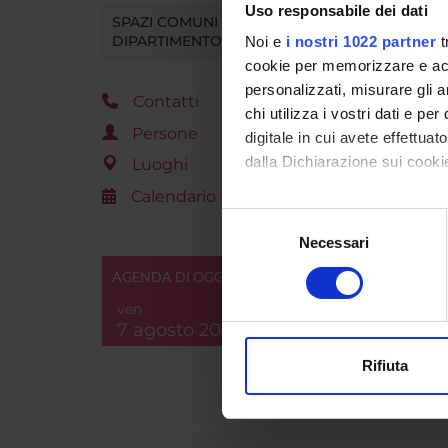
Uso responsabile dei dati
SPAZI COMUNI DEL
ALLE
DIPARTIMENTO
Noi e
i nostri 1022 partner
t
PR
cookie per memorizzare e acce
personalizzati, misurare gli an
Contatti
chi utilizza i vostri dati e pe
Persone
digitale in cui avete effettua
Refere
dalla Dichiarazione sui cookie
Luoghi
Calendario
Dipart
Con il tuo consenso, vorrem
Selezione
raccogliere informazi
Necessari
del
Identificare il tuo di
consenso
AGENDA DI OGGI
digitali).
ven
Approfondisci come vengono el
7 agosto 2026
modificare o ritirare il tuo 
Rifiuta
Utilizziamo i cookie per perso
nostro traffico. Condividiamo 
di analisi dei dati web, pubbl