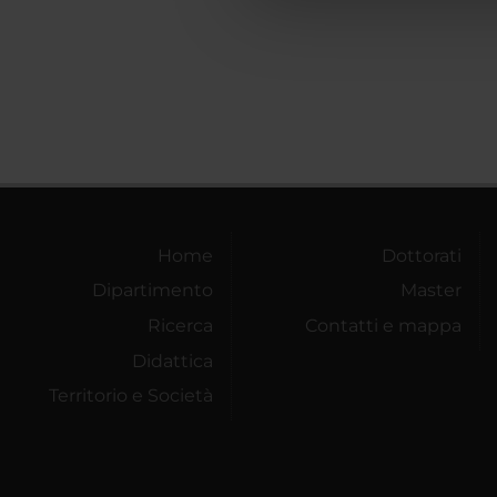
che hanno raccolto dal tuo uti
Home
Dottorati
Dipartimento
Master
Ricerca
Contatti e mappa
Didattica
Territorio e Società