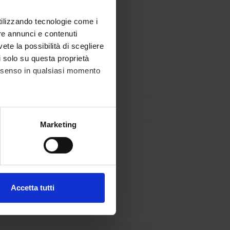
utilizzando tecnologie come i
re annunci e contenuti
vete la possibilità di scegliere
li solo su questa proprietà
consenso in qualsiasi momento
alche metro,
Marketing
e specifiche (impronte
ezione dettagli
. Puoi
Accetta tutti
l media e per analizzare il
ostri partner che si occupano
azioni che hai fornito loro o