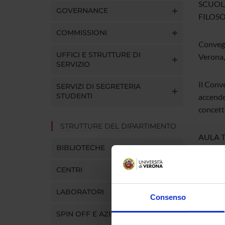
SCUOL
GOVERNANCE
FILOS
COMMISSIONI
Conveg
UFFICI E STRUTTURE DI
Verona,
SERVIZIO
Il Conve
SERVIZI DI SEGRETERIA
STUDENTI
accender
concetti
STRUTTURE DEL DIPARTIMENTO
AULA 
BIBLIOTECHE
Link di
CENTRI
LABORATORI
Consenso
SPIN OFF E AZIENDE