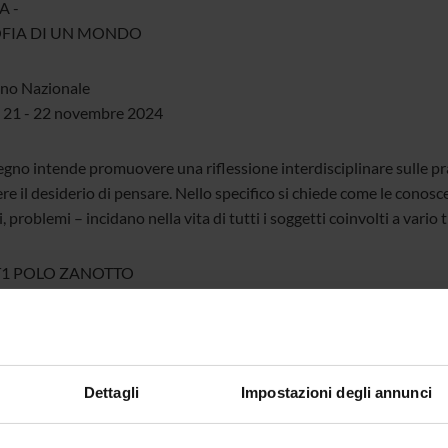
A -
OFIA DI UN MONDO
no Nazionale
 21 - 22 novembre 2024
gno intende promuovere una riflessione interdisciplinare sulle prat
e il desiderio di pensare. Nello specifico si chiede come le conosce
, problemi – incidano nella vita di tutti i soggetti coinvolti a vario
T1 POLO ZANOTTO
 partecipazione: https://univr.zoom.us/j/93300286411
Dettagli
Impostazioni degli annunci