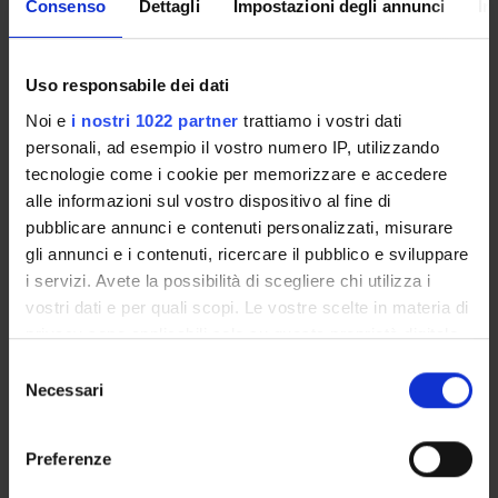
Consenso
Dettagli
Impostazioni degli annunci
In
Enrolment Policy
Courses
Academic Calendar
Uso responsabile dei dati
Lesson timetable
Noi e
i nostri 1022 partner
trattiamo i vostri dati
Degree Programme
personali, ad esempio il vostro numero IP, utilizzando
Exam calendar
tecnologie come i cookie per memorizzare e accedere
Notices
alle informazioni sul vostro dispositivo al fine di
Thesis and internship proposals
pubblicare annunci e contenuti personalizzati, misurare
Governing bodies
gli annunci e i contenuti, ricercare il pubblico e sviluppare
Faculty staff
i servizi. Avete la possibilità di scegliere chi utilizza i
vostri dati e per quali scopi. Le vostre scelte in materia di
privacy sono applicabili solo su questa proprietà digitale
STUDYING
in cui avete effettuato le vostre scelte. È possibile
Selezione
modificare o revocare il proprio consenso in qualsiasi
Necessari
del
COURSES
momento dalla Dichiarazione sui cookie o facendo clic
consenso
sull'icona di attivazione della privacy.
PHD PROGRAMMES AND POSTGRADUATE
Preferenze
TRAINING
Con il tuo consenso, vorremmo anche: