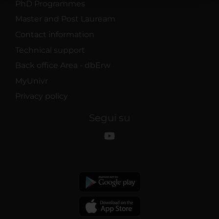
PhD Programmes
raccolto dal tuo utilizzo dei loro servizi.
Master and Post Lauream
Contact information
Technical support
Back office Area - dbErw
MyUnivr
Privacy policy
Segui su