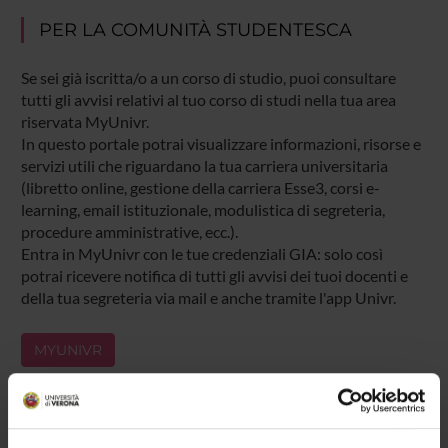
PER LA COMUNITÀ STUDENTESCA
Se sei già iscritta/o a un corso di studio, puoi consultare
tutti gli avvisi relativi al tuo corso di studi nella tua area
riservata MyUnivr.
In questo portale potrai visualizzare informazioni, risorse e
servizi utili che riguardano la tua carriera universitaria
(libretto online, gestione della carriera Esse3, corsi e-
learning, email istituzionale, modulistica di segreteria,
procedure amministrative, ecc.).
Entra in MyUnivr con le tue credenziali GIA: solo così
potrai ricevere notifica di tutti gli avvisi dei tuoi docenti e
della tua segreteria via mail e anche tramite l'app Univr.
MYUNIVR
Presentazione