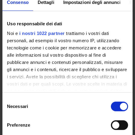
Consenso
Dettagli
Impostazioni degli annunci
In
Come iscriversi
Insegnamenti
Calendario didattico
Uso responsabile dei dati
Orario lezioni
Noi e
i nostri 1022 partner
trattiamo i vostri dati
Piani didattici
personali, ad esempio il vostro numero IP, utilizzando
Calendario esami
tecnologie come i cookie per memorizzare e accedere
Bacheca avvisi
alle informazioni sul vostro dispositivo al fine di
Proposte tesi e stage
pubblicare annunci e contenuti personalizzati, misurare
Organi collegiali e di governo
gli annunci e i contenuti, ricercare il pubblico e sviluppare
Docenti
i servizi. Avete la possibilità di scegliere chi utilizza i
vostri dati e per quali scopi. Le vostre scelte in materia di
privacy sono applicabili solo su questa proprietà digitale
OFFERTA FORMATIVA
in cui avete effettuato le vostre scelte. È possibile
Selezione
modificare o revocare il proprio consenso in qualsiasi
Necessari
del
CORSI DI STUDIO
momento dalla Dichiarazione sui cookie o facendo clic
consenso
sull'icona di attivazione della privacy.
DOTTORATI, MASTER E FORMAZIONE SUPERIORE
Preferenze
Con il tuo consenso, vorremmo anche: