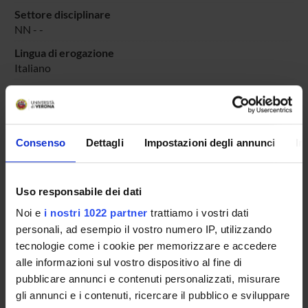
Settore disciplinare
NN - -
Lingua di erogazione
Italiano
Periodo
Didattico
dal 16-nov-2020 al 30-giu-2021.
Avvisi relativi al corso
Consenso
Dettagli
Impostazioni degli annunci
In
Seminari relativi al corso
Uso responsabile dei dati
ORARIO LEZIONI
Noi e
i nostri 1022 partner
trattiamo i vostri dati
Vai all'orario delle lezioni
personali, ad esempio il vostro numero IP, utilizzando
tecnologie come i cookie per memorizzare e accedere
alle informazioni sul vostro dispositivo al fine di
pubblicare annunci e contenuti personalizzati, misurare
gli annunci e i contenuti, ricercare il pubblico e sviluppare
Presentazione