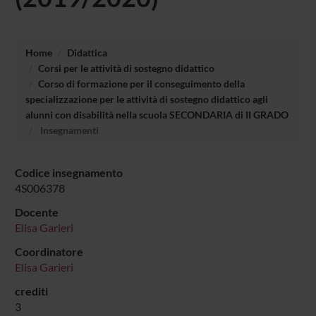
Home
Didattica
Corsi per le attività di sostegno didattico
Corso di formazione per il conseguimento della
specializzazione per le attività di sostegno didattico agli
alunni con disabilità nella scuola SECONDARIA di II GRADO
Insegnamenti
Codice insegnamento
4S006378
Docente
Elisa Garieri
Coordinatore
Elisa Garieri
crediti
3