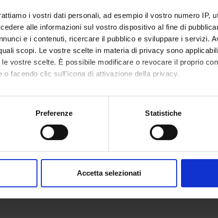
rattiamo i vostri dati personali, ad esempio il vostro numero IP, 
dere alle informazioni sul vostro dispositivo al fine di pubblica
nunci e i contenuti, ricercare il pubblico e sviluppare i servizi. A
r quali scopi. Le vostre scelte in materia di privacy sono applicabi
to le vostre scelte. È possibile modificare o revocare il proprio 
 o facendo clic sull'icona di attivazione della privacy.
mo anche:
oni sulla tua posizione geografica, con un'approssimazione di qu
Preferenze
Statistiche
spositivo, scansionandolo attivamente alla ricerca di caratteristich
aborati i tuoi dati personali e imposta le tue preferenze nella
s
consenso in qualsiasi momento dalla Dichiarazione sui cookie.
Accetta selezionati
nalizzare contenuti ed annunci, per fornire funzionalità dei socia
inoltre informazioni sul modo in cui utilizzi il nostro sito con i n
icità e social media, i quali potrebbero combinarle con altre inform
lizzo dei loro servizi.