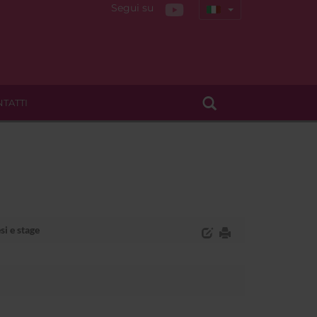
Segui su
TATTI
si e stage