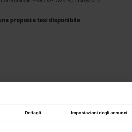
i Corso di studi:
PERCORSO 60 CFU CLASSE A-01
na proposta tesi disponibile
Dettagli
Impostazioni degli annunci