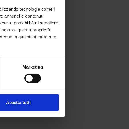
utilizzando tecnologie come i
re annunci e contenuti
vete la possibilità di scegliere
li solo su questa proprietà
consenso in qualsiasi momento
alche metro,
Marketing
e specifiche (impronte
ezione dettagli
. Puoi
Accetta tutti
l media e per analizzare il
ostri partner che si occupano
azioni che hai fornito loro o