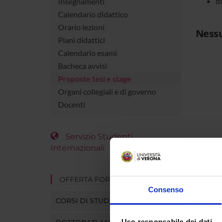
d
Insegnamenti
Calendario didattico
Orario lezioni
Nessu
Piani didattici
Calendario esami
Bacheca avvisi
Proposte tesi e stage
Organi collegiali e di governo
Docenti
Servizio Studenti
Internazionali
OFFERTA FORMATIVA
Consenso
CORSI DI STUDIO
Uso responsabile dei dati