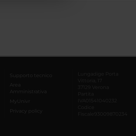
Lungadige Porta
Supporto tecnico
Vittoria, 17
Area
37129 Verona
Amministrativa
Partita
IVA01541040232
MyUnivr
Codice
Privacy policy
Fiscale93009870234