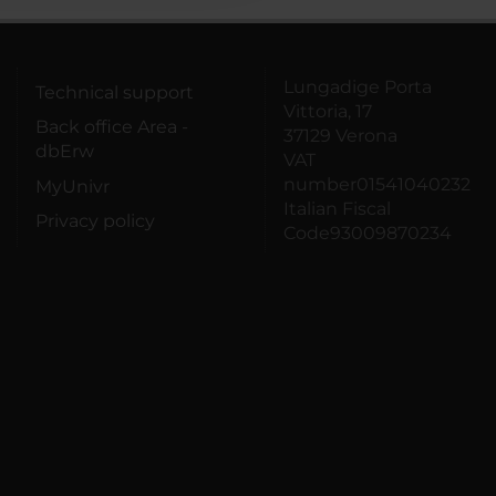
Lungadige Porta
Technical support
Vittoria, 17
Back office Area -
37129 Verona
dbErw
VAT
number01541040232
MyUnivr
Italian Fiscal
Privacy policy
Code93009870234