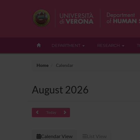
DEPARTMENT
RESEARCH
T
Home
Calendar
August 2026
Today
Calendar View
List View