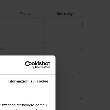
Friday
Saturday
30
31
1
6
7
8
13
14
15
Informazioni sui cookie
20
21
22
utilizzando tecnologie come i