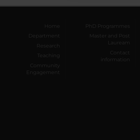
Home
PhD Programmes
Department
Master and Post
Lauream
Research
Contact
Teaching
information
Community
Engagement