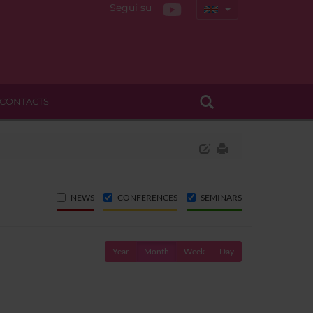
Segui su
CONTACTS
NEWS
CONFERENCES
SEMINARS
Year
Month
Week
Day