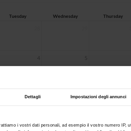
Tuesday
Wednesday
Thursday
28
29
4
5
11
12
Dettagli
Impostazioni degli annunci
18
19
rattiamo i vostri dati personali, ad esempio il vostro numero IP, 