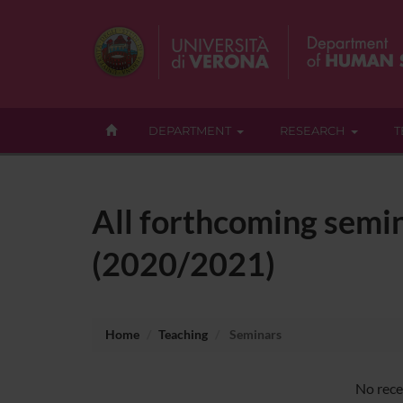
DEPARTMENT
RESEARCH
T
All forthcoming semin
(2020/2021)
Home
Teaching
Seminars
No rece