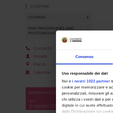
STUDYING
COURSES
PHD PROGRAMMES AND
POSTGRADUATE TRAINING
Contacts
People
Consenso
Places
Calendar
Uso responsabile dei dati
Noi e
i nostri 1022 partner
t
cookie per memorizzare e acce
AGENDA DI OGGI
personalizzati, misurare gli an
chi utilizza i vostri dati e pe
gio
6 agosto 2026
digitale in cui avete effettua
dalla Dichiarazione sui cookie