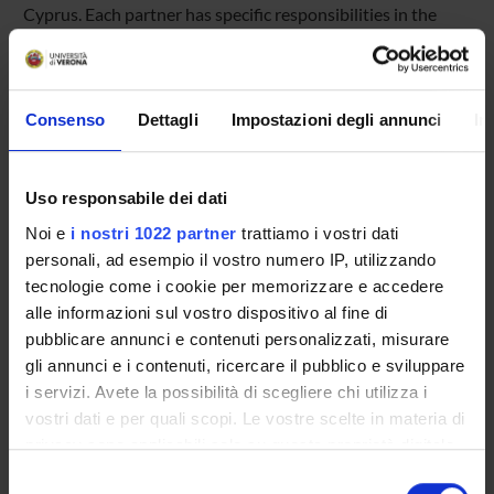
Cyprus. Each partner has specific responsibilities in the
different phases of the project, from conducting the best
practice analysis to leading the process of developing,
testing and reviewing the methodology and writing the
final manual.
Consenso
Dettagli
Impostazioni degli annunci
In
The project also includes dissemination events such as
national workshops and roundtable discussions in each
Uso responsabile dei dati
partner country to share knowledge and experience and
obtain feedback on project results. The Kaunas Chamber of
Noi e
i nostri 1022 partner
trattiamo i vostri dati
Commerce is in charge of project management, while
personali, ad esempio il vostro numero IP, utilizzando
quality assurance is handled by Eurosuccess Consulting.
tecnologie come i cookie per memorizzare e accedere
The various dissemination activities and events are
alle informazioni sul vostro dispositivo al fine di
coordinated by Vytautas Magnus University.
pubblicare annunci e contenuti personalizzati, misurare
gli annunci e i contenuti, ricercare il pubblico e sviluppare
i servizi. Avete la possibilità di scegliere chi utilizza i
PROJECT PARTICIPANTS
vostri dati e per quali scopi. Le vostre scelte in materia di
privacy sono applicabili solo su questa proprietà digitale
Andrea Ceschi
in cui avete effettuato le vostre scelte. È possibile
Selezione
Associate Professor