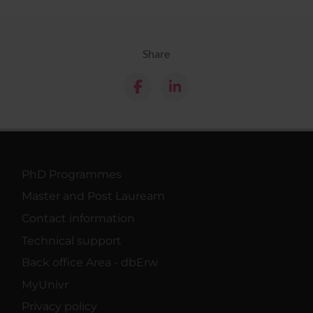
Share
PhD Programmes
Master and Post Lauream
Contact information
Technical support
Back office Area - dbErw
MyUnivr
Privacy policy