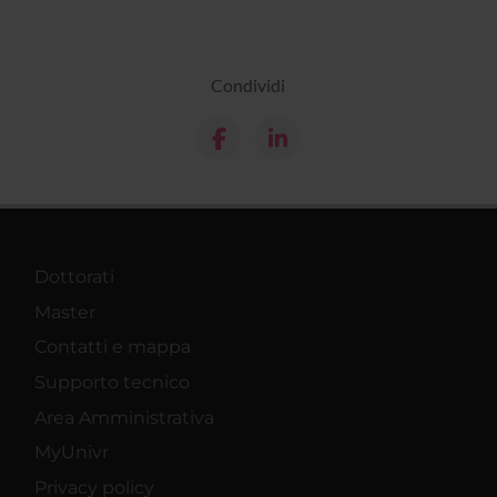
Condividi
Dottorati
Master
Contatti e mappa
Supporto tecnico
Area Amministrativa
MyUnivr
Privacy policy