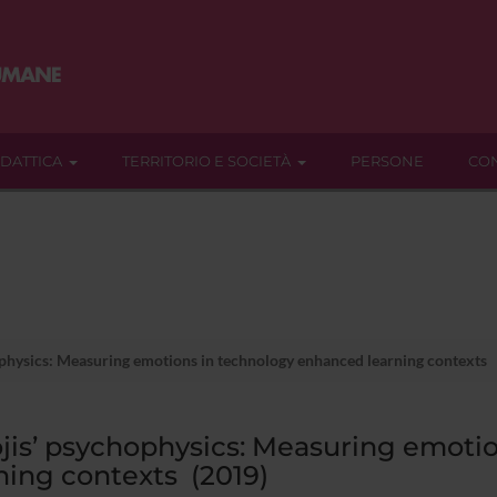
IDATTICA
TERRITORIO E SOCIETÀ
PERSONE
CON
physics: Measuring emotions in technology enhanced learning contexts
is’ psychophysics: Measuring emoti
ning contexts (2019)