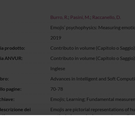
Burro, R.
;
Pasini, M.
;
Raccanello, D.
Emojis’ psychophysics: Measuring emotio
2019
ia prodotto:
Contributo in volume (Capitolo o Saggio)
gia ANVUR:
Contributo in volume (Capitolo o Saggio)
Inglese
ibro:
Advances in Intelligent and Soft Comput
llo pagine:
70-78
chiave:
Emojis; Learning; Fundamental measurem
escrizione dei
Emojis are pictorial representations of 
ti:
particularly popular in computer-media
they function as surrogates of real nonv
in absence of a verbal label they can re-s