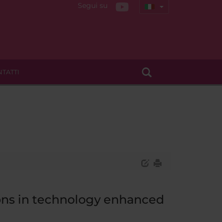
Segui su
TATTI
ons in technology enhanced