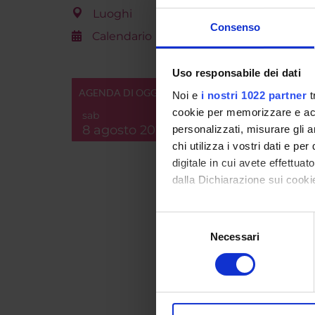
Luoghi
Consenso
Calendario
Uso responsabile dei dati
AGENDA DI OGGI
Noi e
i nostri 1022 partner
t
cookie per memorizzare e acce
sab
Id prod
8 agosto 2026
personalizzati, misurare gli an
Handle 
chi utilizza i vostri dati e pe
digitale in cui avete effettua
ultima 
dalla Dichiarazione sui cookie
Citazio
Con il tuo consenso, vorrem
Selezione
raccogliere informazi
Necessari
del
Identificare il tuo di
consenso
Consul
digitali).
Approfondisci come vengono el
PROGET
modificare o ritirare il tuo 
TITOL