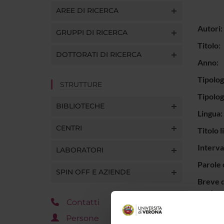
AREE DI RICERCA
Autori:
GRUPPI DI RICERCA
Titolo:
DOTTORATI DI RICERCA
Anno:
Tipolog
STRUTTURE
Tipolo
BIBLIOTECHE
Lingua:
CENTRI
Titolo l
Interva
LABORATORI
Parole 
SPIN OFF E AZIENDE
Breve d
contenu
Contatti
Persone