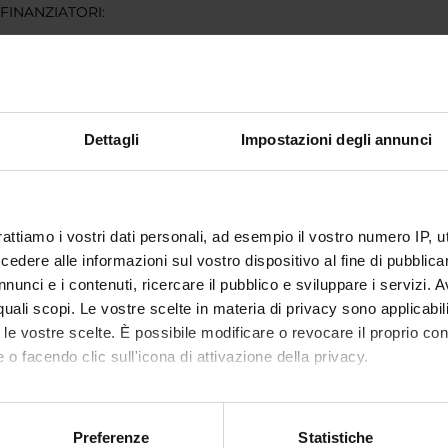
 FINANZIATORI:
Finanziamento:
assegnato e gestito dal 
Dettagli
Impostazioni degli annunci
ECIPANTI AL PROGETTO
rita Brondino
Professore associato
Diego Sc
ita Pasini
Professore associato
rattiamo i vostri dati personali, ad esempio il vostro numero IP, 
dere alle informazioni sul vostro dispositivo al fine di pubblica
nunci e i contenuti, ricercare il pubblico e sviluppare i servizi. A
r quali scopi. Le vostre scelte in materia di privacy sono applicabi
ABORATORI ESTERNI
to le vostre scelte. È possibile modificare o revocare il proprio 
 o facendo clic sull'icona di attivazione della privacy.
l
Environmetrics, Sydney
(Australia)
mo anche:
oni sulla tua posizione geografica, con un'approssimazione di qu
Preferenze
Statistiche