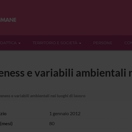
IDATTICA
TERRITORIO E SOCIETÀ
PERSONE
CON
ness e variabili ambientali n
eness e variabili ambientali nei luoghi di lavoro
izio
1 gennaio 2012
(mesi)
80