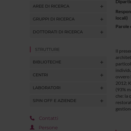
Diparti
AREE DI RICERCA
Respons
locali)
GRUPPI DI RICERCA
Parole 
DOTTORATI DI RICERCA
STRUTTURE
Il prese
architet
BIBLIOTECHE
particol
individu
CENTRI
ovvero l
2012; K
LABORATORI
(93% mas
che: la 
SPIN OFF E AZIENDE
restora
gestion
Contatti
Persone