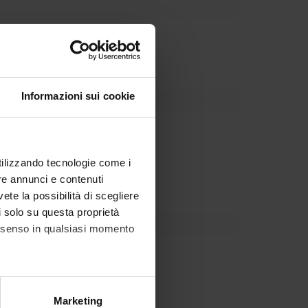
Dipartimento
Informazioni sui cookie
arpanti
utilizzando tecnologie come i
re annunci e contenuti
vete la possibilità di scegliere
li solo su questa proprietà
consenso in qualsiasi momento
alche metro,
Marketing