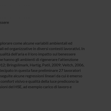
essere
splorare come alcune variabili ambientali ed
 ed organizzative in diversi contesti lavorativi. In
 qualità dell'aria e il loro impatto sul benessere
che hanno gli ambienti di rigenerare l'attenzione
2; Bringslimark, Hartig, Patil, 2009; Veitch, 2006,
cipato in questa fase preliminare 27 lavoratori
eseguite alcune regressioni lineari da cui è emerso
l comfort visivo e qualità della luce predicono la
ioni del HSE, ad esempio carico di lavoro e