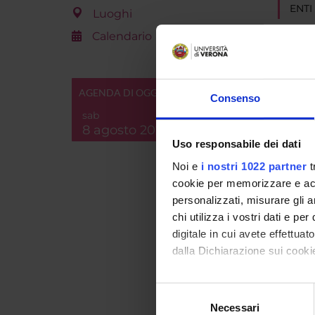
ENTI
Luoghi
Calendario
AGENDA DI OGGI
Consenso
PART
sab
8 agosto 2026
Marghe
Uso responsabile dei dati
Margher
Noi e
i nostri 1022 partner
t
cookie per memorizzare e acce
personalizzati, misurare gli an
chi utilizza i vostri dati e pe
COLL
digitale in cui avete effettua
dalla Dichiarazione sui cookie
Rob Hal
Con il tuo consenso, vorrem
Selezione
raccogliere informazi
Necessari
del