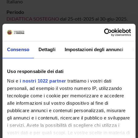
Italiano
Periodo
DIDATTICA SOSTEGNO
dal 25-ott-2025 al 30-giu-2025.
Avvisi relativi al corso
Seminari relativi al corso
Consenso
Dettagli
Impostazioni degli annunci
In
ORARIO LEZIONI
Uso responsabile dei dati
Vai all'orario delle lezioni
Noi e
i nostri 1022 partner
trattiamo i vostri dati
personali, ad esempio il vostro numero IP, utilizzando
tecnologie come i cookie per memorizzare e accedere
alle informazioni sul vostro dispositivo al fine di
Presentazione
pubblicare annunci e contenuti personalizzati, misurare
Come iscriversi
gli annunci e i contenuti, ricercare il pubblico e sviluppare
Insegnamenti
i servizi. Avete la possibilità di scegliere chi utilizza i
Calendario didattico
vostri dati e per quali scopi. Le vostre scelte in materia di
Orario lezioni