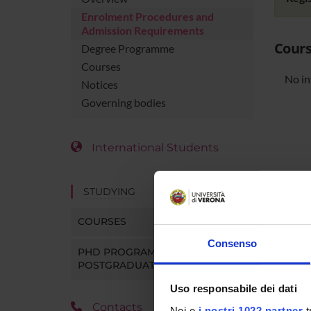
Enrolment Procedures and
Admission Requirements
Cours
Degree Programme
Courses
No in
Notices
Governing bodies
International Students
STUDYING
COURSES
Consenso
PHD PROGRAMMES AND
POSTGRADUATE TRAINING
Uso responsabile dei dati
Contacts
Noi e
i nostri 1022 partner
t