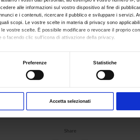
dere alle informazioni sul vostro dispositivo al fine di pubblica
nunci e i contenuti, ricercare il pubblico e sviluppare i servizi. A
r quali scopi. Le vostre scelte in materia di privacy sono applicabi
to le vostre scelte. È possibile modificare o revocare il proprio 
 o facendo clic sull'icona di attivazione della privacy.
mo anche:
oni sulla tua posizione geografica, con un'approssimazione di qu
Preferenze
Statistiche
spositivo, scansionandolo attivamente alla ricerca di caratteristich
aborati i tuoi dati personali e imposta le tue preferenze nella
s
consenso in qualsiasi momento dalla Dichiarazione sui cookie.
Accetta selezionati
nalizzare contenuti ed annunci, per fornire funzionalità dei socia
inoltre informazioni sul modo in cui utilizzi il nostro sito con i n
icità e social media, i quali potrebbero combinarle con altre inform
lizzo dei loro servizi.
Share