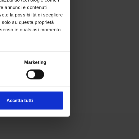
re annunci e contenuti
vete la possibilità di scegliere
li solo su questa proprietà
consenso in qualsiasi momento
alche metro,
Marketing
e specifiche (impronte
ezione dettagli
. Puoi
Accetta tutti
l media e per analizzare il
ostri partner che si occupano
azioni che hai fornito loro o