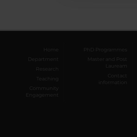
Home
PhD Programmes
Department
Master and Post
Lauream
Research
Contact
Teaching
information
Community
Engagement