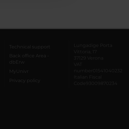
Lungadige Porta
Technical support
Vittoria, 17
Back office Area -
37129 Verona
dbErw
VAT
number01541040232
MyUnivr
Italian Fiscal
Privacy policy
Code93009870234