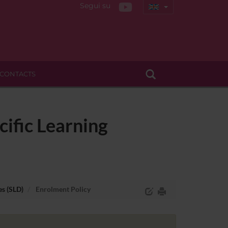
Segui su
CONTACTS
cific Learning
es (SLD)
Enrolment Policy