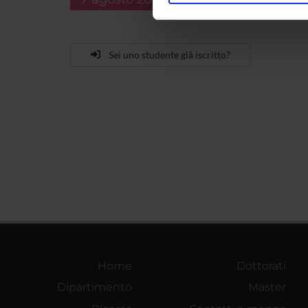
nostro traffico. Condividiamo 
di analisi dei dati web, pubbl
che hanno raccolto dal tuo uti
Sei uno studente già iscritto?
Home
Dottorati
Dipartimento
Master