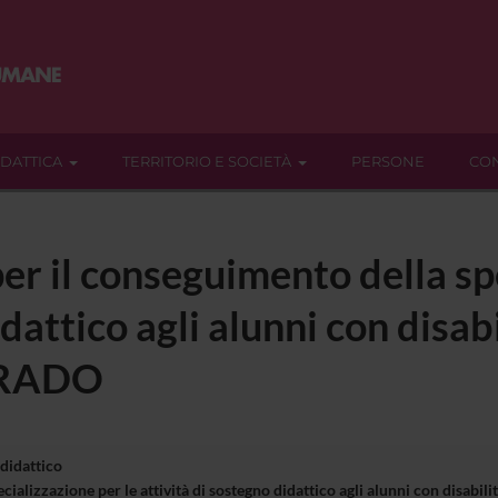
IDATTICA
TERRITORIO E SOCIETÀ
PERSONE
CON
er il conseguimento della sp
dattico agli alunni con disabi
GRADO
 didattico
cializzazione per le attività di sostegno didattico agli alunni con disa