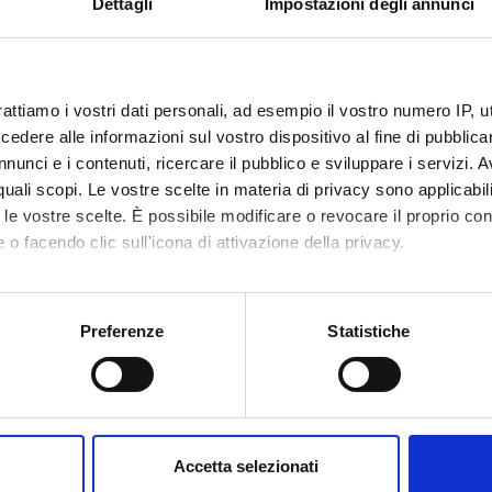
Dettagli
Impostazioni degli annunci
rattiamo i vostri dati personali, ad esempio il vostro numero IP, 
dere alle informazioni sul vostro dispositivo al fine di pubblica
nunci e i contenuti, ricercare il pubblico e sviluppare i servizi. A
r quali scopi. Le vostre scelte in materia di privacy sono applicabi
to le vostre scelte. È possibile modificare o revocare il proprio 
 o facendo clic sull'icona di attivazione della privacy.
mo anche:
oni sulla tua posizione geografica, con un'approssimazione di qu
Preferenze
Statistiche
spositivo, scansionandolo attivamente alla ricerca di caratteristich
aborati i tuoi dati personali e imposta le tue preferenze nella
s
consenso in qualsiasi momento dalla Dichiarazione sui cookie.
Accetta selezionati
nalizzare contenuti ed annunci, per fornire funzionalità dei socia