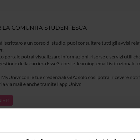
 LA COMUNITÀ STUDENTESCA
ià iscritta/o a un corso di studio, puoi consultare tutti gli avvisi rela
r.
o portale potrai visualizzare informazioni, risorse e servizi utili ch
gestione della carriera Esse3, corsi e-learning, email istituzionale
 MyUnivr con le tue credenziali GIA: solo così potrai ricevere notific
ia via mail e anche tramite l'app Univr.
IVR