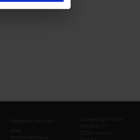
ostri partner che si occupano
azioni che hai fornito loro o
Lungadige Porta
Supporto tecnico
Vittoria, 17
Area
37129 Verona
Amministrativa
Partita