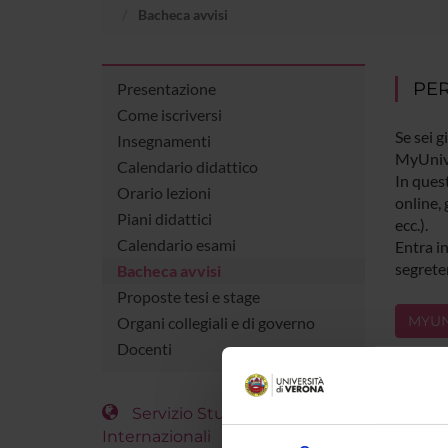
Bacheca avvisi
PER
Presentazione
Come iscriversi
Se sei g
Insegnamenti
MyUniv
Calendario didattico
In quest
Orario lezioni
online, 
Piani didattici
ecc.).
Calendario esami
Entra in
segreter
Bacheca avvisi
Proposte tesi e stage
MYUN
Organi collegiali e di governo
Docenti
Servizio Studenti
Internazionali