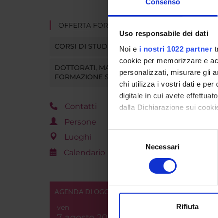
Consenso
OFFERTA FORMATIVA
Uso responsabile dei dati
CORSI DI STUDIO
Noi e
i nostri 1022 partner
t
cookie per memorizzare e acce
DOTTORATI, MASTER E
personalizzati, misurare gli an
FORMAZIONE SUPERIORE
chi utilizza i vostri dati e pe
digitale in cui avete effettua
Contatti
dalla Dichiarazione sui cookie
Persone
Con il tuo consenso, vorrem
Selezione
Luoghi
raccogliere informazi
Necessari
del
Calendario
Identificare il tuo di
consenso
digitali).
Approfondisci come vengono el
AGENDA DI OGGI
modificare o ritirare il tuo 
Rifiuta
ven
Utilizziamo i cookie per perso
7 agosto 2026