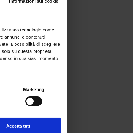
Informazioni sui cookie
utilizzando tecnologie come i
re annunci e contenuti
vete la possibilità di scegliere
li solo su questa proprietà
consenso in qualsiasi momento
alche metro,
Marketing
e specifiche (impronte
ezione dettagli
. Puoi
Accetta tutti
l media e per analizzare il