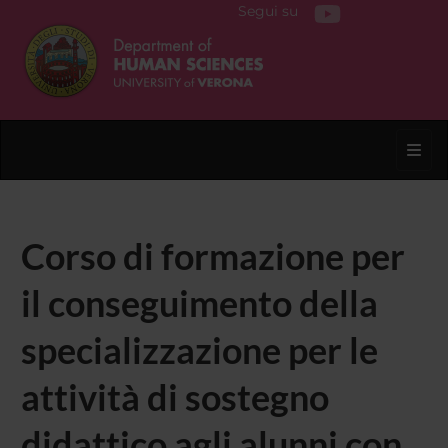
Segui su
Toggl
Corso di formazione per
il conseguimento della
specializzazione per le
attività di sostegno
didattico agli alunni con