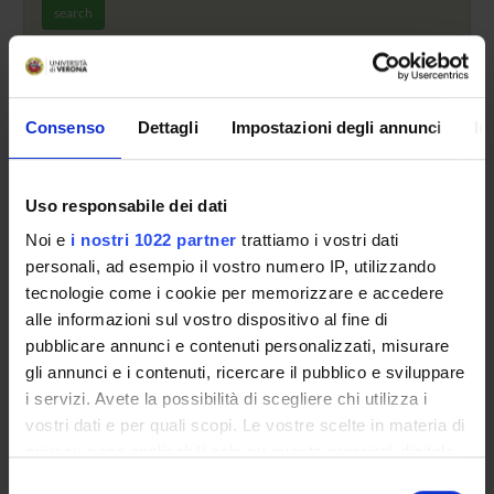
search
No information about enrolments in this course are
curently available.
Consenso
Dettagli
Impostazioni degli annunci
In
Uso responsabile dei dati
Overview
Noi e
i nostri 1022 partner
trattiamo i vostri dati
Enrolment Policy
personali, ad esempio il vostro numero IP, utilizzando
Courses
tecnologie come i cookie per memorizzare e accedere
Academic Calendar
alle informazioni sul vostro dispositivo al fine di
pubblicare annunci e contenuti personalizzati, misurare
Lesson timetable
gli annunci e i contenuti, ricercare il pubblico e sviluppare
Degree Programme
i servizi. Avete la possibilità di scegliere chi utilizza i
Exam calendar
vostri dati e per quali scopi. Le vostre scelte in materia di
Notices
privacy sono applicabili solo su questa proprietà digitale
Thesis and internship proposals
in cui avete effettuato le vostre scelte. È possibile
Selezione
Governing bodies