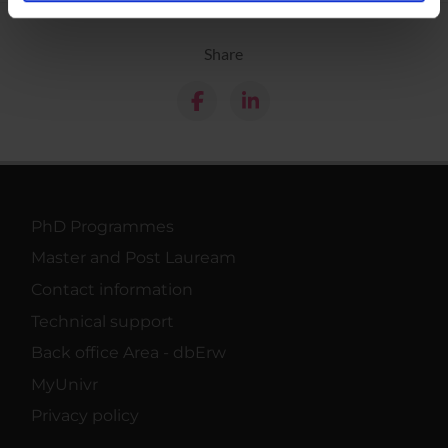
analizzare il nostro traffico. Condividiamo inoltre
informazioni sul modo in cui utilizzi il nostro sito con i
nostri partner che si occupano di analisi dei dati web,
Share
pubblicità e social media, i quali potrebbero combinarle
con altre informazioni che hai fornito loro o che hanno
raccolto dal tuo utilizzo dei loro servizi.
PhD Programmes
Master and Post Lauream
Contact information
Technical support
Back office Area - dbErw
MyUnivr
Privacy policy