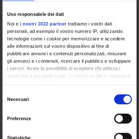
-The professor: role, competencies and critical elements
-Class management, including ref. Special Educational
Uso responsabile dei dati
Needs
Noi e
i nostri 1022 partner
trattiamo i vostri dati
-Discussion of cases
personali, ad esempio il vostro numero IP, utilizzando
tecnologie come i cookie per memorizzare e accedere
REFERENCE BOOKS
alle informazioni sul vostro dispositivo al fine di
pubblicare annunci e contenuti personalizzati, misurare
See the teaching bibliography
gli annunci e i contenuti, ricercare il pubblico e sviluppare
i servizi. Avete la possibilità di scegliere chi utilizza i
ASSESSMENT METHODS AND CRITERIA
vostri dati e per quali scopi. Le vostre scelte in materia di
privacy sono applicabili solo su questa proprietà digitale
The information will be agreed with the students in the
in cui avete effettuato le vostre scelte. È possibile
Selezione
classroom.
modificare o revocare il proprio consenso in qualsiasi
Necessari
del
momento dalla Dichiarazione sui cookie o facendo clic
consenso
sull'icona di attivazione della privacy.
Preferenze
Con il tuo consenso, vorremmo anche:
Overview
raccogliere informazioni sulla tua posizione
Enrolment Policy
Statistiche