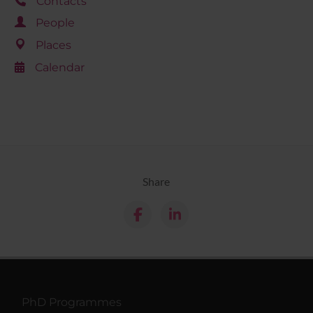
Contacts
People
Places
Calendar
Share
PhD Programmes