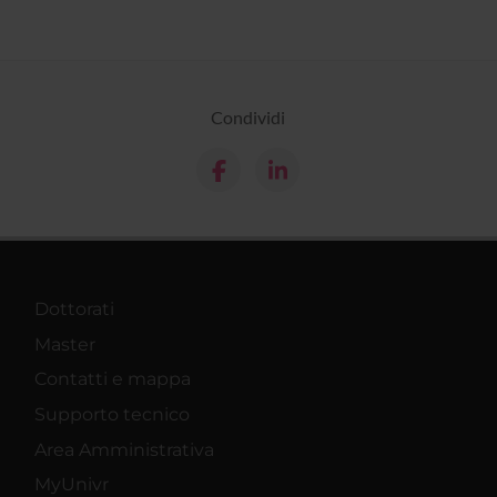
Condividi
Dottorati
Master
Contatti e mappa
Supporto tecnico
Area Amministrativa
MyUnivr