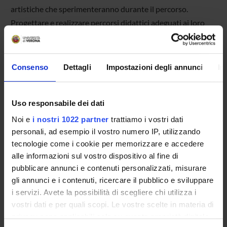
artistiche che sperimenteranno durante il percorso.
Progettare e realizzare percorsi didattici adeguati ai loro
alunni utilizzando in modo consapevole le prospettive
disciplinari specifiche e alcune tecniche conosciute e
sperimentate durante il Corso.
Consenso
Dettagli
Impostazioni degli annunci
In
Uso responsabile dei dati
Noi e
i nostri 1022 partner
trattiamo i vostri dati
SCHEDA DEL CORSO
personali, ad esempio il vostro numero IP, utilizzando
tecnologie come i cookie per memorizzare e accedere
Tipo di corso
alle informazioni sul vostro dispositivo al fine di
Corsi di perfezionamento
pubblicare annunci e contenuti personalizzati, misurare
Durata
gli annunci e i contenuti, ricercare il pubblico e sviluppare
1 Anno
i servizi. Avete la possibilità di scegliere chi utilizza i
Classe di appartenenza
vostri dati e per quali scopi. Le vostre scelte in materia di
CP - Classe per i Corsi di Perfezionamento (Ateneo)
privacy sono applicabili solo su questa proprietà digitale