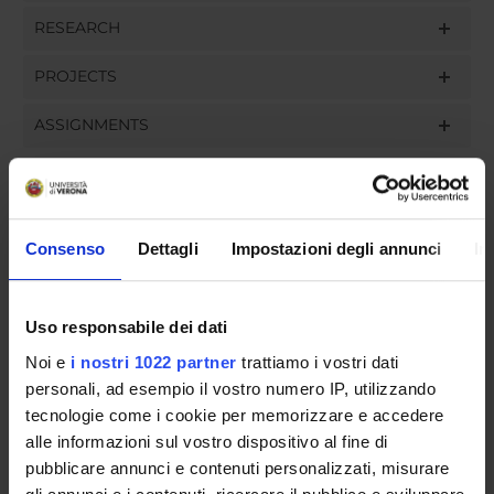
RESEARCH
PROJECTS
ASSIGNMENTS
ORGANISATION
Consenso
Dettagli
Impostazioni degli annunci
In
GOVERNANCE
Uso responsabile dei dati
COMMITTEES
Noi e
i nostri 1022 partner
trattiamo i vostri dati
personali, ad esempio il vostro numero IP, utilizzando
DEPARTMENT ADMINISTRATION OFFICES
tecnologie come i cookie per memorizzare e accedere
STUDENT ADMINISTRATION OFFICES
alle informazioni sul vostro dispositivo al fine di
pubblicare annunci e contenuti personalizzati, misurare
DEPARTMENT FACILITIES