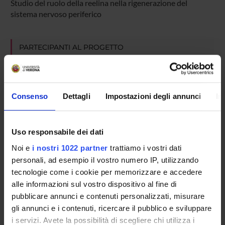
Studio del ruolo della reelina nella rigenerazione del
sistema nervoso periferico
PARTECIPANTI AL PROGETTO
Mario Rosario Buffelli
Professore ordinario
Consenso
Dettagli
Impostazioni degli annunci
In
Erika Lorenzetto
Professore a contratto
Uso responsabile dei dati
Noi e
i nostri 1022 partner
trattiamo i vostri dati
SEZIONI
personali, ad esempio il vostro numero IP, utilizzando
Fisiologia e Psicologia
tecnologie come i cookie per memorizzare e accedere
alle informazioni sul vostro dispositivo al fine di
pubblicare annunci e contenuti personalizzati, misurare
gli annunci e i contenuti, ricercare il pubblico e sviluppare
i servizi. Avete la possibilità di scegliere chi utilizza i