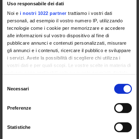
Uso responsabile dei dati
Organi collegiali e di governo
Docenti
Noi e
i nostri 1022 partner
trattiamo i vostri dati
Documenti
personali, ad esempio il vostro numero IP, utilizzando
tecnologie come i cookie per memorizzare e accedere
alle informazioni sul vostro dispositivo al fine di
OFFERTA FORMATIVA
pubblicare annunci e contenuti personalizzati, misurare
gli annunci e i contenuti, ricercare il pubblico e sviluppare
CORSI DI STUDIO
i servizi. Avete la possibilità di scegliere chi utilizza i
vostri dati e per quali scopi. Le vostre scelte in materia di
DOTTORATI, MASTER E FORMAZIONE SUPERIORE
privacy sono applicabili solo su questa proprietà digitale
in cui avete effettuato le vostre scelte. È possibile
Selezione
Contatti
modificare o revocare il proprio consenso in qualsiasi
Necessari
del
Persone
momento dalla Dichiarazione sui cookie o facendo clic
consenso
Luoghi
sull'icona di attivazione della privacy.
Preferenze
Calendario
Con il tuo consenso, vorremmo anche:
raccogliere informazioni sulla tua posizione
Statistiche
geografica, con un'approssimazione di qualche