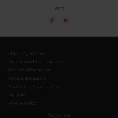
Share
PhD Programmes
Master and Post Lauream
Contact information
Technical support
Back office Area - dbErw
MyUnivr
Privacy policy
Segui su