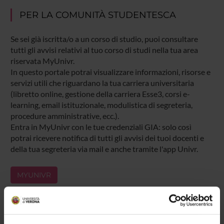
PER LA COMUNITÀ STUDENTESCA
Se sei già iscritta/o a un corso di studio, puoi consultare
tutti gli avvisi relativi al tuo corso di studi nella tua area
riservata MyUnivr.
In questo portale potrai visualizzare informazioni, risorse e
servizi utili che riguardano la tua carriera universitaria
(libretto online, gestione della carriera Esse3, corsi e-
learning, email istituzionale, modulistica di segreteria,
procedure amministrative, ecc.).
Entra in MyUnivr con le tue credenziali GIA: solo così
potrai ricevere notifica di tutti gli avvisi dei tuoi docenti e
della tua segreteria via mail e anche tramite l'app Univr.
MYUNIVR
Presentazione