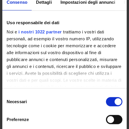
Consenso
Dettagli
Impostazioni degli annunci
In
Come iscriversi
Insegnamenti
Calendario didattico
Uso responsabile dei dati
Orario lezioni
Noi e
i nostri 1022 partner
trattiamo i vostri dati
Piani didattici
personali, ad esempio il vostro numero IP, utilizzando
Calendario esami
tecnologie come i cookie per memorizzare e accedere
Bacheca avvisi
alle informazioni sul vostro dispositivo al fine di
Proposte tesi e stage
pubblicare annunci e contenuti personalizzati, misurare
Organi collegiali e di governo
gli annunci e i contenuti, ricercare il pubblico e sviluppare
Docenti
i servizi. Avete la possibilità di scegliere chi utilizza i
vostri dati e per quali scopi. Le vostre scelte in materia di
privacy sono applicabili solo su questa proprietà digitale
OFFERTA FORMATIVA
in cui avete effettuato le vostre scelte. È possibile
Selezione
modificare o revocare il proprio consenso in qualsiasi
Necessari
del
CORSI DI STUDIO
momento dalla Dichiarazione sui cookie o facendo clic
consenso
sull'icona di attivazione della privacy.
DOTTORATI, MASTER E FORMAZIONE SUPERIORE
Preferenze
Con il tuo consenso, vorremmo anche: