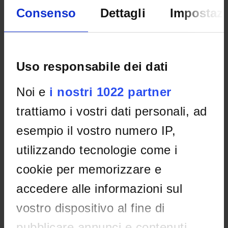
Consenso
Dettagli
Impostazi
Home
Teaching
Seminars
Uso responsabile dei dati
No recent seminar found relating to teaching Laboratory -
Didactics of education and anthropological area.
Noi e
i nostri 1022 partner
trattiamo i vostri dati personali, ad
STUDYING
esempio il vostro numero IP,
COURSES
utilizzando tecnologie come i
cookie per memorizzare e
PHD PROGRAMMES AND POSTGRADUATE
TRAINING
accedere alle informazioni sul
Contacts
vostro dispositivo al fine di
People
pubblicare annunci e contenuti