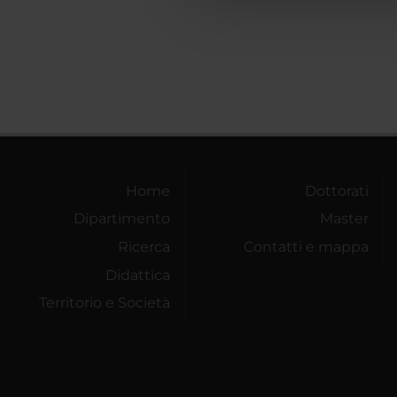
che hanno raccolto dal tuo uti
Home
Dottorati
Dipartimento
Master
Ricerca
Contatti e mappa
Didattica
Territorio e Società