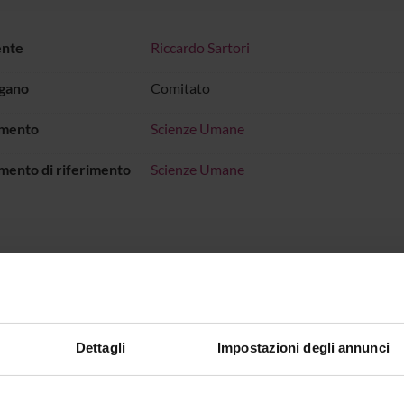
ente
Riccardo Sartori
rgano
Comitato
imento
Scienze Umane
mento di riferimento
Scienze Umane
Sedute e Verbali
onenti
Dettagli
Impostazioni degli annunci
ta De Vita
Giuseppin
Girelli
Giuseppe 