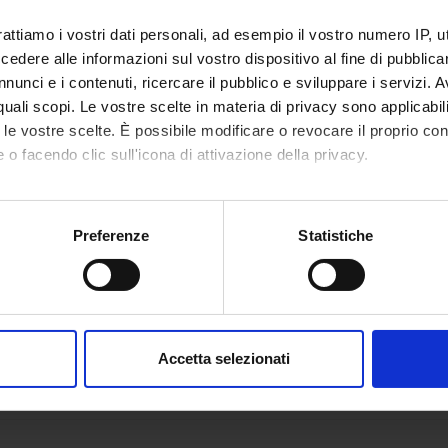
Gosetti
rattiamo i vostri dati personali, ad esempio il vostro numero IP, 
dere alle informazioni sul vostro dispositivo al fine di pubblica
nunci e i contenuti, ricercare il pubblico e sviluppare i servizi. A
r quali scopi. Le vostre scelte in materia di privacy sono applicabi
to le vostre scelte. È possibile modificare o revocare il proprio 
 o facendo clic sull'icona di attivazione della privacy.
mo anche:
oni sulla tua posizione geografica, con un'approssimazione di qu
Preferenze
Statistiche
spositivo, scansionandolo attivamente alla ricerca di caratteristich
aborati i tuoi dati personali e imposta le tue preferenze nella
s
consenso in qualsiasi momento dalla Dichiarazione sui cookie.
Accetta selezionati
nalizzare contenuti ed annunci, per fornire funzionalità dei socia
inoltre informazioni sul modo in cui utilizzi il nostro sito con i n
icità e social media, i quali potrebbero combinarle con altre inform