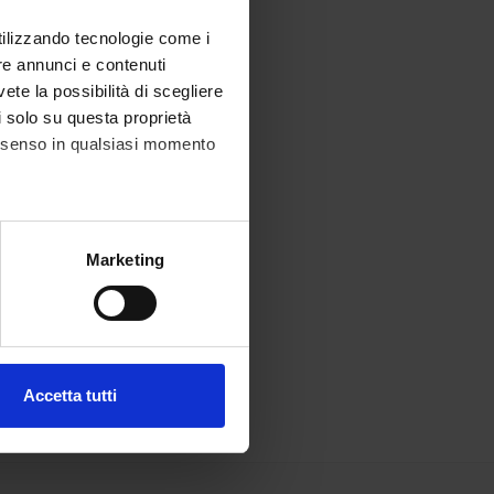
utilizzando tecnologie come i
re annunci e contenuti
vete la possibilità di scegliere
li solo su questa proprietà
consenso in qualsiasi momento
alche metro,
Marketing
e specifiche (impronte
ezione dettagli
. Puoi
Accetta tutti
l media e per analizzare il
ostri partner che si occupano
azioni che hai fornito loro o