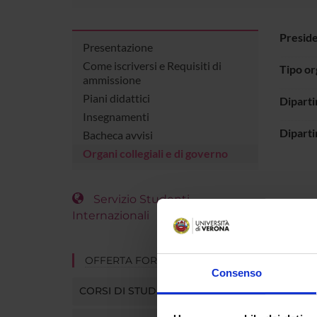
Presid
Presentazione
Come iscriversi e Requisiti di
Tipo o
ammissione
Piani didattici
Dipart
Insegnamenti
Diparti
Bacheca avvisi
Organi collegiali e di governo
Servizio Studenti
Internazionali
Comp
OFFERTA FORMATIVA
Consenso
Antoniet
CORSI DI STUDIO
Claudio 