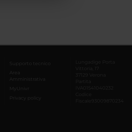
Lungadige Porta
Supporto tecnico
Vittoria, 17
Area
37129 Verona
Amministrativa
Partita
IVA01541040232
MyUnivr
Codice
Privacy policy
Fiscale93009870234