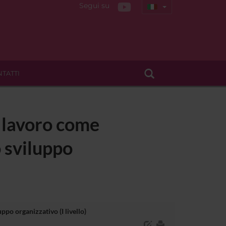
Segui su
TATTI
l lavoro come
 sviluppo
po organizzativo (I livello)