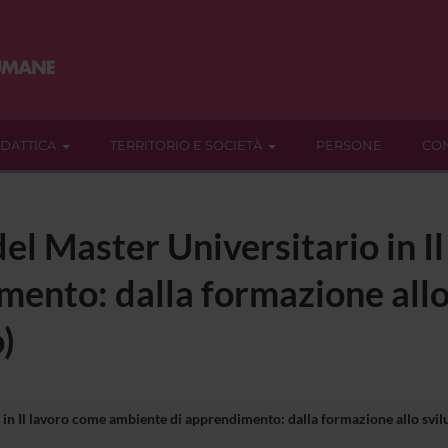
IDATTICA
TERRITORIO E SOCIETÀ
PERSONE
CON
del Master Universitario in I
ento: dalla formazione allo
o)
in Il lavoro come ambiente di apprendimento: dalla formazione allo svilup