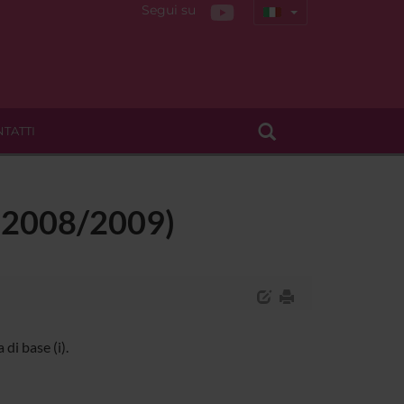
Segui su
TATTI
- (2008/2009)
di base (i).