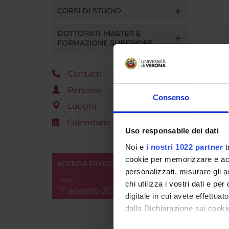
CORSI DI STUDIO
DOTTORATI, MASTER E
FORMAZIONE SUPERIORE
Contatti
Persone
Consenso
Luoghi
Calendario
Uso responsabile dei dati
Noi e
i nostri 1022 partner
t
cookie per memorizzare e acce
AGENDA DI OGGI
personalizzati, misurare gli an
ven
chi utilizza i vostri dati e pe
7 agosto 2026
digitale in cui avete effettua
dalla Dichiarazione sui cookie