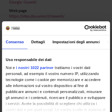
Giorgio Gosetti
Web page
https://sites.dsu.univr.it/rework/
MEMBERS
7
Consenso
Dettagli
Impostazioni degli annunci
In
ANNOUNCEMENTS
AVAILABLE DOCUMENTS
Uso responsabile dei dati
Noi e
i nostri 1022 partner
trattiamo i vostri dati
personali, ad esempio il vostro numero IP, utilizzando
tecnologie come i cookie per memorizzare e accedere
ORGANISATION
alle informazioni sul vostro dispositivo al fine di
pubblicare annunci e contenuti personalizzati, misurare
GOVERNANCE
gli annunci e i contenuti, ricercare il pubblico e sviluppare
i servizi. Avete la possibilità di scegliere chi utilizza i
COMMITTEES
vostri dati e per quali scopi. Le vostre scelte in materia di