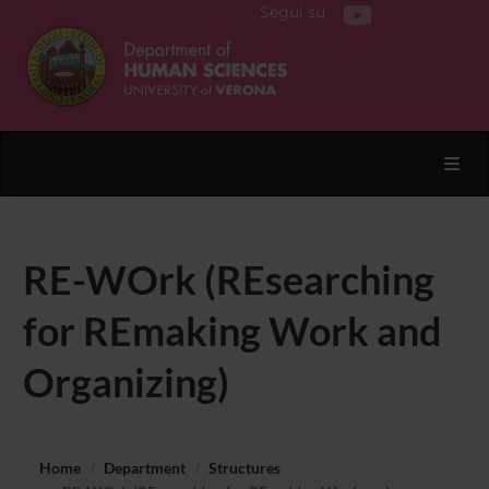
Segui su
Toggl
RE-WOrk (REsearching
for REmaking Work and
Organizing)
Home
Department
Structures